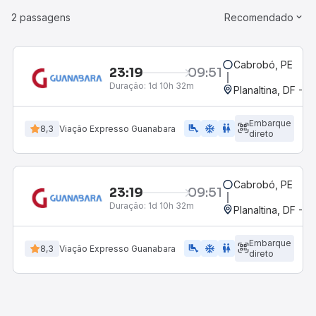
2 passagens
Recomendado
Cabrobó, PE
23:19
09:51
Duração:
1d 10h 32m
Planaltina, DF - R
Embarque
airline_seat_legroom_extra
ac_unit
WC
8,3
Viação Expresso Guanabara
direto
Cabrobó, PE
23:19
09:51
Duração:
1d 10h 32m
Planaltina, DF - R
Embarque
airline_seat_legroom_extra
ac_unit
WC
8,3
Viação Expresso Guanabara
direto