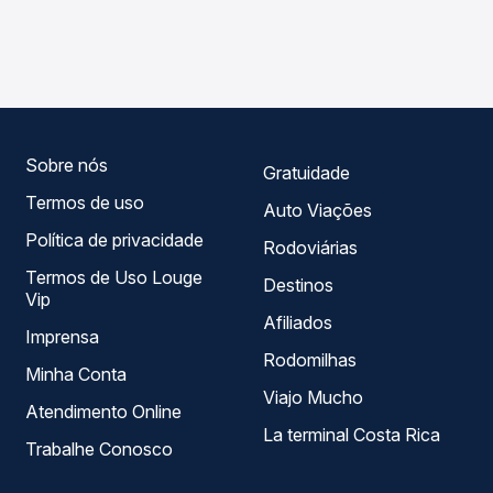
As viações Reunidas operam o trecho de Caçador, SC -
Passagem você compara os preços de todas as viações
Rodoviária para Papanduva, SC, com horários variados ao
em tempo real e garante a melhor oferta para o seu
longo do dia. Na Quero Passagem você compara todas as
roteiro.
opções — empresas, horários, tipos de serviço e preços
— em um só lugar e escolhe a que melhor se encaixa na
sua viagem.
Sobre nós
Gratuidade
Termos de uso
Auto Viações
Política de privacidade
Rodoviárias
Termos de Uso Louge
Destinos
Vip
Afiliados
Imprensa
Rodomilhas
Minha Conta
Viajo Mucho
Atendimento Online
La terminal Costa Rica
Trabalhe Conosco