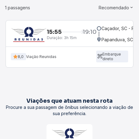
1 passagens
Recomendado
Caçador, SC - Rod
15:55
19:10
Duração:
3h 15m
Papanduva, SC
Embarque
8,0
Viação Reunidas
direto
Viações que atuam nesta rota
Procure a sua passagem de ônibus selecionando a viação de
sua preferência.