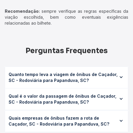
Recomendação:
sempre verifique as regras específicas da
viação escolhida, bem como eventuais exigências
relacionadas ao bilhete.
Perguntas Frequentes
Quanto tempo leva a viagem de ônibus de Caçador,
SC - Rodoviária para Papanduva, SC?
A viagem de ônibus de Caçador, SC - Rodoviária para
Qual é o valor da passagem de ônibus de Caçador,
Papanduva, SC leva em média 3h 15min, podendo variar
SC - Rodoviária para Papanduva, SC?
conforme a viação, o tipo de serviço (convencional,
executivo ou leito) e as condições de tráfego. Na Quero
O preço da passagem de ônibus de Caçador, SC -
Passagem você consulta os horários disponíveis e vê a
Quais empresas de ônibus fazem a rota de
Rodoviária para Papanduva, SC custa em média R$ 74,53
duração exata de cada opção na data desejada.
Caçador, SC - Rodoviária para Papanduva, SC?
e varia conforme a data da viagem, a empresa, o tipo de
poltrona e a antecedência da compra. Na Quero