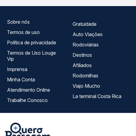
tipos de serviço e preços — em um só lugar e escolhe a
que melhor se encaixa na sua viagem.
Sobre nós
Gratuidade
Termos de uso
Auto Viações
Política de privacidade
Rodoviárias
Termos de Uso Louge
Destinos
Vip
Afiliados
Imprensa
Rodomilhas
Minha Conta
Viajo Mucho
Atendimento Online
La terminal Costa Rica
Trabalhe Conosco