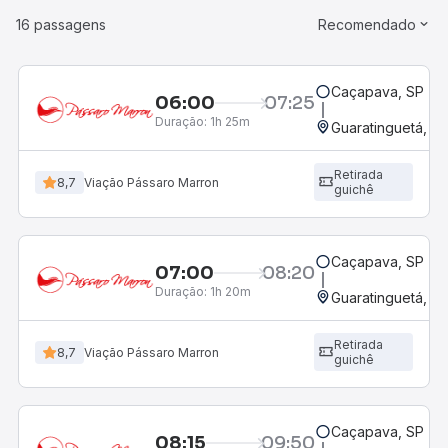
16 passagens
Recomendado
Caçapava, SP
06:00
07:25
Duração:
1h 25m
Guaratinguetá, SP
Retirada
8,7
Viação Pássaro Marron
guichê
Caçapava, SP
07:00
08:20
Duração:
1h 20m
Guaratinguetá, SP
Retirada
8,7
Viação Pássaro Marron
guichê
Caçapava, SP
08:15
09:50