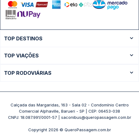
TOP DESTINOS
Ônibus Rio de Janeiro
TOP VIAÇÕES
Ônibus São Paulo
Passagens Cometa
Ônibus Brasília
TOP RODOVIÁRIAS
Passagens Gontijo
Ônibus Campinas
Rodoviária São Paulo - Tietê
Passagens 1001
Ônibus Londrina
Rodoviária Rio de Janeiro - Novo Rio
Passagens Águia Branca
+ Destinos
Rodoviária Belo Horizonte - Gov. Israel Pinheiro (Tergip)
Calçada das Margaridas, 163 - Sala 02 - Condomínio Centro
Passagens Pássaro Marron
Comercial Alphaville, Barueri - SP | CEP: 06453-038
Rodoviária Curitiba
+ Viações
CNPJ: 18.087.991/0001-57 | saconibus@queropassagem.com.br
Rodoviária São Paulo - Barra Funda
Copyright 2026 © QueroPassagem.com.br
+ Rodoviárias