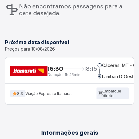
Não encontramos passagens para a
data desejada.
Próxima data disponível
Preços para 10/08/2026
Cáceres, MT - Ce
16:30
18:15
Duração:
1h 45min
Lambari D'Oeste,
Embarque
8,3
Viação Expresso Itamarati
direto
Informações gerais