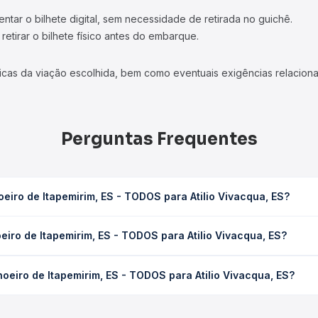
tar o bilhete digital, sem necessidade de retirada no guichê.
etirar o bilhete físico antes do embarque.
icas da viação escolhida, bem como eventuais exigências relaciona
Perguntas Frequentes
iro de Itapemirim, ES - TODOS para Atilio Vivacqua, ES?
 - TODOS para Atilio Vivacqua, ES leva em média 0 horas, podendo 
iro de Itapemirim, ES - TODOS para Atilio Vivacqua, ES?
 de tráfego. Na Quero Passagem você consulta os horários disponív
pemirim, ES - TODOS para Atilio Vivacqua, ES custa em média não i
eiro de Itapemirim, ES - TODOS para Atilio Vivacqua, ES?
compra. Na Quero Passagem você compara os preços de todas as vi
choeiro de Itapemirim, ES - TODOS para Atilio Vivacqua, ES, com h
, horários, tipos de serviço e preços — em um só lugar e escolh