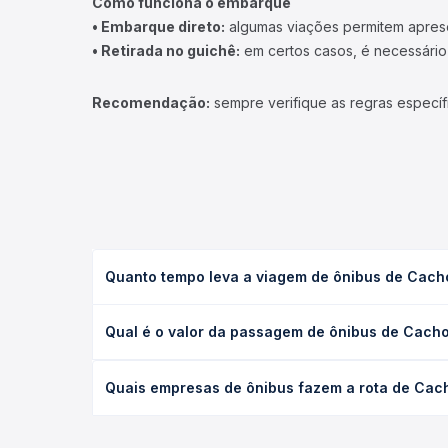
Como funciona o embarque
• Embarque direto:
algumas viações permitem apresen
• Retirada no guichê:
em certos casos, é necessário r
Recomendação:
sempre verifique as regras específ
Quanto tempo leva a viagem de ônibus de Cachoe
A viagem de ônibus de Cachoeiro de Itapemirim, ES
Qual é o valor da passagem de ônibus de Cachoe
(convencional, executivo ou leito) e as condições
desejada.
O preço da passagem de ônibus de Cachoeiro de Ita
Quais empresas de ônibus fazem a rota de Cacho
empresa, o tipo de poltrona e a antecedência da 
para o seu roteiro.
As viações não identificadas operam o trecho de Ca
Passagem você compara todas as opções — empresas