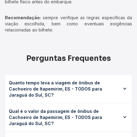
bilhete físico antes do embarque.
Recomendação:
sempre verifique as regras específicas da
viação escolhida, bem como eventuais exigências
relacionadas ao bilhete.
Perguntas Frequentes
Quanto tempo leva a viagem de ônibus de
Cachoeiro de Itapemirim, ES - TODOS para
Jaraguá do Sul, SC?
A viagem de ônibus de Cachoeiro de Itapemirim, ES -
Qual é o valor da passagem de ônibus de
TODOS para Jaraguá do Sul, SC leva em média 42h
Cachoeiro de Itapemirim, ES - TODOS para
30min, podendo variar conforme a viação, o tipo de
Jaraguá do Sul, SC?
serviço (convencional, executivo ou leito) e as condições
de tráfego. Na Quero Passagem você consulta os horários
O preço da passagem de ônibus de Cachoeiro de
disponíveis e vê a duração exata de cada opção na data