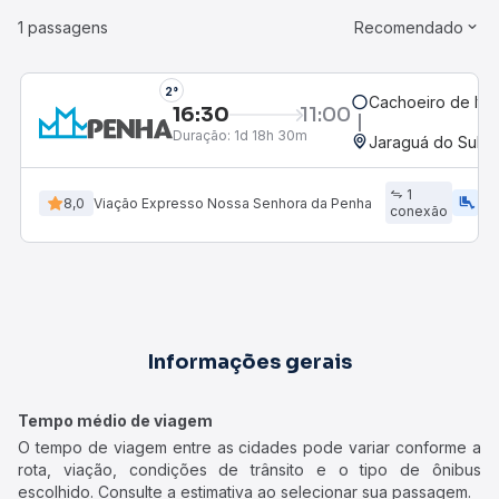
1 passagens
Recomendado
2°
Cachoeiro de Itap
16:30
11:00
Duração:
1d 18h 30m
Jaraguá do Sul, 
1
airline_seat_legroom_extra
ac_uni
8,0
Viação Expresso Nossa Senhora da Penha
conexão
Informações gerais
Tempo médio de viagem
O tempo de viagem entre as cidades pode variar conforme a
rota, viação, condições de trânsito e o tipo de ônibus
escolhido. Consulte a estimativa ao selecionar sua passagem.