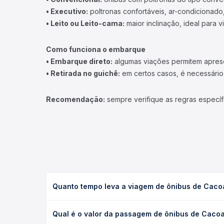
• Executivo:
poltronas confortáveis, ar-condicionado,
• Leito ou Leito-cama:
maior inclinação, ideal para 
Como funciona o embarque
• Embarque direto:
algumas viações permitem apresen
• Retirada no guichê:
em certos casos, é necessário r
Recomendação:
sempre verifique as regras específ
Quanto tempo leva a viagem de ônibus de Cacoal
A viagem de ônibus de Cacoal, RO para Alta Flores
Qual é o valor da passagem de ônibus de Cacoal
leito) e as condições de tráfego. Na Quero Passag