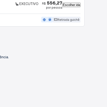
556,27
R$
EXECUTIVO
Escolher ida
por pessoa
ac_unit
wc
Retirada guichê
ência.