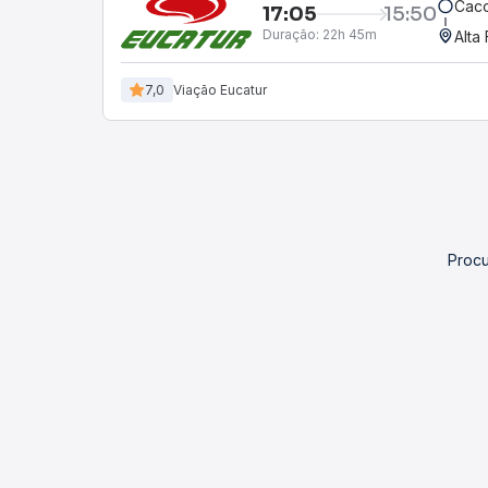
Caco
17:05
15:50
Duração:
22h 45m
Alta
7,0
Viação Eucatur
Procu