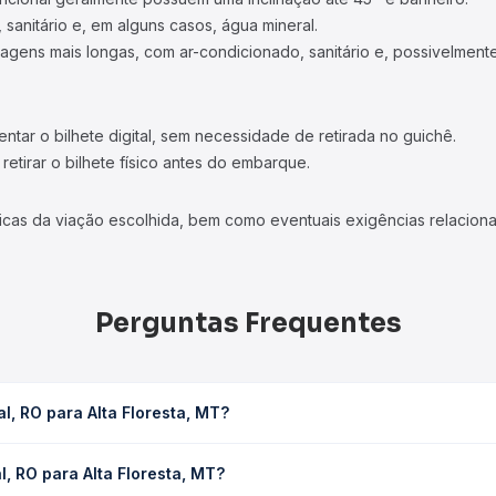
 sanitário e, em alguns casos, água mineral.
viagens mais longas, com ar-condicionado, sanitário e, possivelmente
tar o bilhete digital, sem necessidade de retirada no guichê.
etirar o bilhete físico antes do embarque.
icas da viação escolhida, bem como eventuais exigências relaciona
Perguntas Frequentes
, RO para Alta Floresta, MT?
ta, MT leva em média 22h 45min, podendo variar conforme a viação,
, RO para Alta Floresta, MT?
em você consulta os horários disponíveis e vê a duração exata de