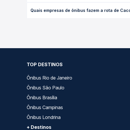
O preço da passagem de ônibus de Cacoal, RO para 
Quais empresas de ônibus fazem a rota de Cacoa
antecedência da compra. Na Quero Passagem você c
As viações Eucatur operam o trecho de Cacoal, RO
empresas, horários, tipos de serviço e preços — e
TOP DESTINOS
Ônibus Rio de Janeiro
Ônibus São Paulo
Ônibus Brasília
Ônibus Campinas
Ônibus Londrina
+ Destinos