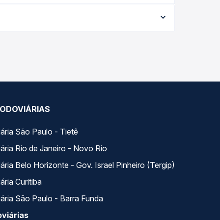
a da viagem, a empresa, o tipo de poltrona e a
elhor oferta para o seu roteiro.
Na Quero Passagem você compara todas as opções —
ODOVIÁRIAS
ária São Paulo - Tietê
ária Rio de Janeiro - Novo Rio
ria Belo Horizonte - Gov. Israel Pinheiro (Tergip)
ria Curitiba
ária São Paulo - Barra Funda
viárias