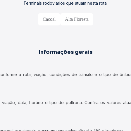
Terminais rodoviários que atuam nesta rota.
Cacoal
Alta Floresta
Informações gerais
forme a rota, viação, condições de trânsito e o tipo de ônibus
iação, data, horário e tipo de poltrona. Confira os valores at
ncional geralmente possuem uma inclinação até 45º e banheiro.