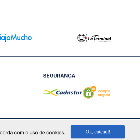
SEGURANÇA
NPJ: 18.087.991/0001-57 | saconibus@queropassagem.com.br
Ok, entendi!
oncorda com o uso de cookies.