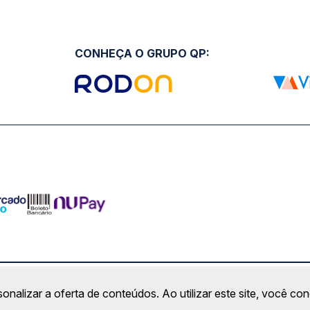
CONHEÇA O GRUPO QP:
ro Comercial Alphaville, Barueri - SP | CEP: 06453-038 | C
sonalizar a oferta de conteúdos. Ao utilizar este site, você c
Copyright 2026 © QueroPassagem.com.br