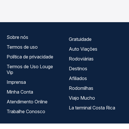
Lucas do Rio Verde, MT, com horários variados ao longo
garante a melhor oferta para o seu roteiro.
do dia. Na Quero Passagem você compara todas as
opções — empresas, horários, tipos de serviço e preços
— em um só lugar e escolhe a que melhor se encaixa na
sua viagem.
Sobre nós
Gratuidade
Termos de uso
Auto Viações
Política de privacidade
Rodoviárias
Termos de Uso Louge
Destinos
Vip
Afiliados
Imprensa
Rodomilhas
Minha Conta
Viajo Mucho
Atendimento Online
La terminal Costa Rica
Trabalhe Conosco