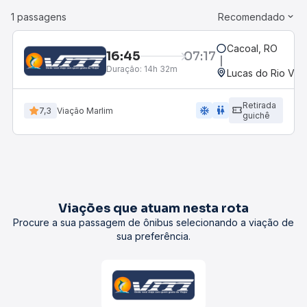
1 passagens
Recomendado
Cacoal, RO
16:45
07:17
Duração:
14h 32m
Lucas do Rio Ver
Retirada
ac_unit
wc
7,3
Viação Marlim
guichê
Viações que atuam nesta rota
Procure a sua passagem de ônibus selecionando a viação de
sua preferência.