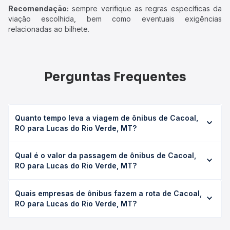
Recomendação:
sempre verifique as regras específicas da
viação escolhida, bem como eventuais exigências
relacionadas ao bilhete.
Perguntas Frequentes
Quanto tempo leva a viagem de ônibus de Cacoal,
RO para Lucas do Rio Verde, MT?
A viagem de ônibus de Cacoal, RO para Lucas do Rio
Qual é o valor da passagem de ônibus de Cacoal,
Verde, MT leva em média 14h 32min, podendo variar
RO para Lucas do Rio Verde, MT?
conforme a viação, o tipo de serviço (convencional,
executivo ou leito) e as condições de tráfego. Na Quero
O preço da passagem de ônibus de Cacoal, RO para
Passagem você consulta os horários disponíveis e vê a
Quais empresas de ônibus fazem a rota de Cacoal,
Lucas do Rio Verde, MT custa em média R$ 330,19 e varia
duração exata de cada opção na data desejada.
RO para Lucas do Rio Verde, MT?
conforme a data da viagem, a empresa, o tipo de poltrona
e a antecedência da compra. Na Quero Passagem você
As viações Marlim operam o trecho de Cacoal, RO para
compara os preços de todas as viações em tempo real e