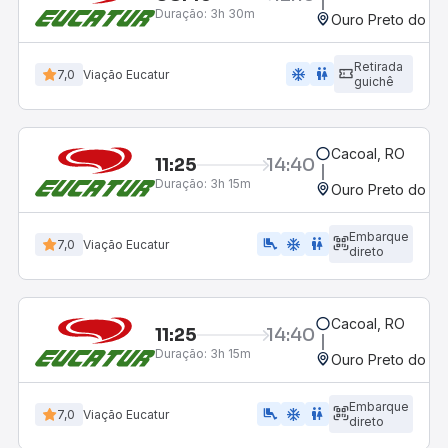
Duração:
3h 30m
Ouro Preto do Oe
Retirada
ac_unit
wc
7,0
Viação Eucatur
guichê
Cacoal, RO
11:25
14:40
Duração:
3h 15m
Ouro Preto do Oe
Embarque
airline_seat_legroom_extra
ac_unit
WC
7,0
Viação Eucatur
direto
Cacoal, RO
11:25
14:40
Duração:
3h 15m
Ouro Preto do Oe
Embarque
airline_seat_legroom_extra
ac_unit
wc
7,0
Viação Eucatur
direto