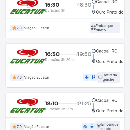
Cacoal, RO
15:30
18:30
Duração:
3h
Ouro Preto do Oe
Embarque
7,0
Viação Eucatur
direto
Cacoal, RO
16:30
19:50
Duração:
3h 20m
Ouro Preto do Oe
Retirada
ac_unit
wc
7,0
Viação Eucatur
guichê
Cacoal, RO
18:10
21:25
Duração:
3h 15m
Ouro Preto do Oe
Embarque
ac_unit
wc
7,0
Viação Eucatur
direto