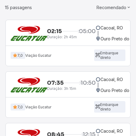
15 passagens
Recomendado
Cacoal, RO
02:15
05:00
Duração:
2h 45m
Ouro Preto do Oe
Embarque
7,0
Viação Eucatur
direto
Cacoal, RO
07:35
10:50
Duração:
3h 15m
Ouro Preto do Oe
Embarque
7,0
Viação Eucatur
direto
Cacoal, RO
08:45
12:15