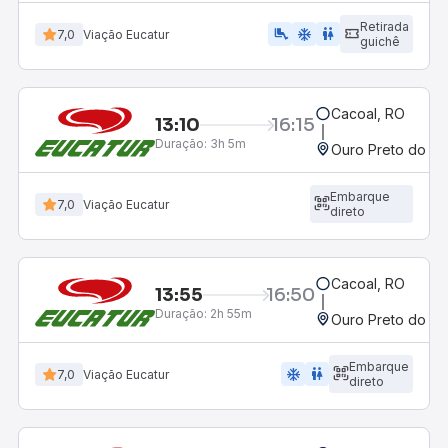
Retirada
airline_seat_legroom_extra
ac_unit
wc
7,0
Viação Eucatur
guichê
Cacoal, RO
13:10
16:15
Duração:
3h 5m
Ouro Preto do Oe
Embarque
7,0
Viação Eucatur
direto
Cacoal, RO
13:55
16:50
Duração:
2h 55m
Ouro Preto do Oe
Embarque
ac_unit
wc
7,0
Viação Eucatur
direto