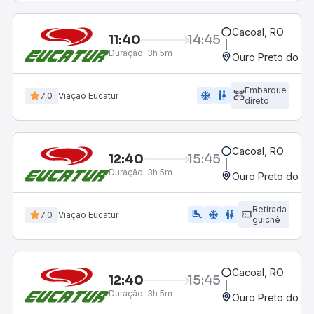
Cacoal, RO
11:40
14:45
Duração:
3h 5m
Ouro Preto do Oe
Embarque
ac_unit
wc
7,0
Viação Eucatur
direto
Cacoal, RO
12:40
15:45
Duração:
3h 5m
Ouro Preto do Oe
Retirada
airline_seat_legroom_extra
ac_unit
WC
7,0
Viação Eucatur
guichê
Cacoal, RO
12:40
15:45
Duração:
3h 5m
Ouro Preto do Oe