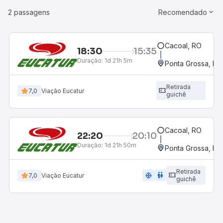
2 passagens
Recomendado
Cacoal, RO
18:30
15:35
Duração:
1d 21h 5m
Ponta Grossa, PR 
Retirada
7,0
Viação Eucatur
guichê
Cacoal, RO
22:20
20:10
Duração:
1d 21h 50m
Ponta Grossa, PR 
Retirada
ac_unit
wc
7,0
Viação Eucatur
guichê