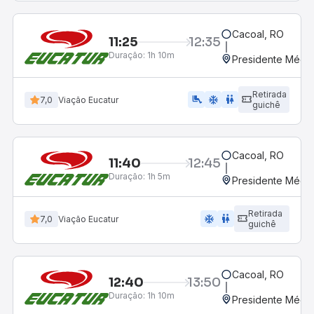
Cacoal, RO
11:25
12:35
Duração:
1h 10m
Presidente Médic
Retirada
airline_seat_legroom_extra
ac_unit
wc
7,0
Viação Eucatur
guichê
Cacoal, RO
11:40
12:45
Duração:
1h 5m
Presidente Médic
Retirada
ac_unit
wc
7,0
Viação Eucatur
guichê
Cacoal, RO
12:40
13:50
Duração:
1h 10m
Presidente Médic