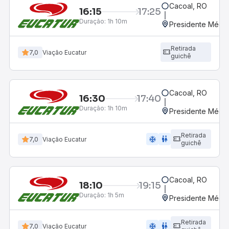
Cacoal, RO
16:15
17:25
Duração:
1h 10m
Presidente Médic
Retirada
7,0
Viação Eucatur
guichê
Cacoal, RO
16:30
17:40
Duração:
1h 10m
Presidente Médic
Retirada
ac_unit
wc
7,0
Viação Eucatur
guichê
Cacoal, RO
18:10
19:15
Duração:
1h 5m
Presidente Médic
Retirada
ac_unit
wc
7,0
Viação Eucatur