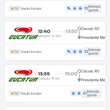
Retirada
airline_seat_legroom_extra
ac_unit
WC
7,0
Viação Eucatur
guichê
Cacoal, RO
12:40
13:50
Duração:
1h 10m
Presidente Médic
Retirada
airline_seat_legroom_extra
ac_unit
wc
7,0
Viação Eucatur
guichê
Cacoal, RO
13:55
15:00
Duração:
1h 5m
Presidente Médic
Retirada
ac_unit
wc
7,0
Viação Eucatur
guichê