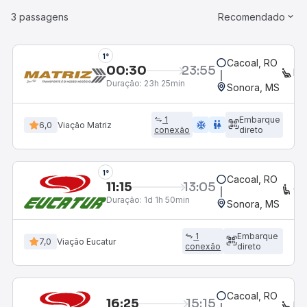
3 passagens
Recomendado
1°
Cacoal, RO
00:30
23:55
EX
Duração:
23h 25min
Sonora, MS
1
Embarque
ac_unit
wc
6,0
Viação Matriz
conexão
direto
1°
Cacoal, RO
11:15
13:05
CO
Duração:
1d 1h 50min
Sonora, MS
1
Embarque
7,0
Viação Eucatur
conexão
direto
Cacoal, RO
16:25
15:15
EX