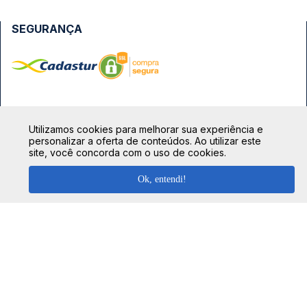
SEGURANÇA
FORMAS DE PAGAMENTO
Utilizamos cookies para melhorar sua experiência e
personalizar a oferta de conteúdos. Ao utilizar este
site, você concorda com o uso de cookies.
Ok, entendi!
TOP DESTINOS
Ônibus Rio de Janeiro
TOP VIAÇÕES
Ônibus São Paulo
Passagens Cometa
Ônibus Brasília
TOP RODOVIÁRIAS
Passagens Gontijo