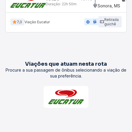
Duração:
22h 50m
Sonora, MS
Retirada
ac_unit
wc
7,0
Viação Eucatur
guichê
Viações que atuam nesta rota
Procure a sua passagem de ônibus selecionando a viação de
sua preferência.