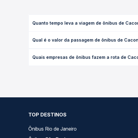
Quanto tempo leva a viagem de ônibus de Cacon
A viagem de ônibus de Caconde, SP para São Paulo,
Qual é o valor da passagem de ônibus de Cacond
(convencional, executivo ou leito) e as condições
desejada.
O preço da passagem de ônibus de Caconde, SP par
Quais empresas de ônibus fazem a rota de Caco
tipo de poltrona e a antecedência da compra. Na 
roteiro.
As viações Santa Cruz operam o trecho de Caconde
compara todas as opções — empresas, horários, ti
TOP DESTINOS
Ônibus Rio de Janeiro