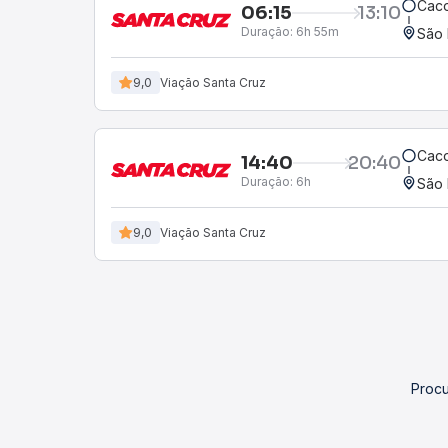
Cac
06:15
13:10
Duração:
6h 55m
São 
9,0
Viação Santa Cruz
Cac
14:40
20:40
Duração:
6h
São 
9,0
Viação Santa Cruz
Procu