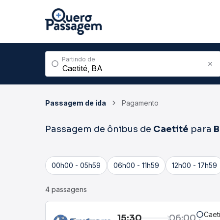
Partindo de
Passagem de ida
Pagamento
Passagem de ônibus de
Caetité
para
B
00h00 - 05h59
06h00 - 11h59
12h00 - 17h59
4 passagens
Caet
15:30
06:00