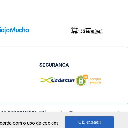
SEGURANÇA
NPJ: 18.087.991/0001-57 | saconibus@queropassagem.com.br
Ok, entendi!
oncorda com o uso de cookies.