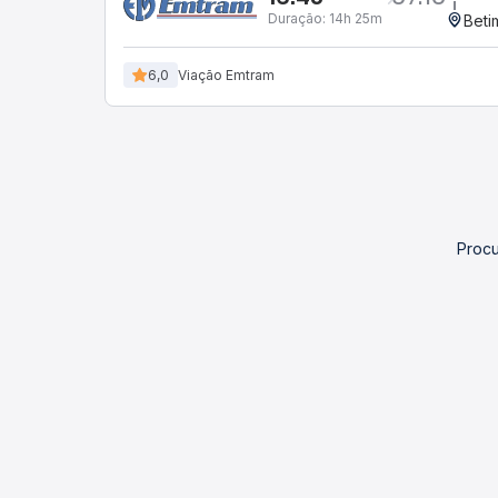
Duração:
14h 25m
Beti
6,0
Viação Emtram
Procu