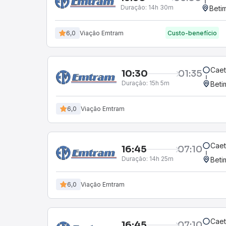
Duração:
14h 30m
Beti
6,0
Viação Emtram
Custo-benefício
Caet
10:30
01:35
Duração:
15h 5m
Beti
6,0
Viação Emtram
Caet
16:45
07:10
Duração:
14h 25m
Beti
6,0
Viação Emtram
Caet
16:45
07:10