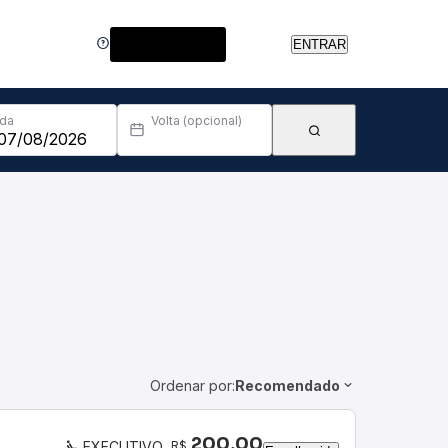
Central de Ajuda
ENTRAR
Ida
Volta (opcional)
Ordenar por:
Recomendado
200,00
R$
EXECUTIVO