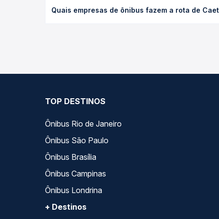
O preço da passagem de ônibus de Caetité, BA para
Quais empresas de ônibus fazem a rota de Caeti
e a antecedência da compra. Na Quero Passagem vo
As viações Emtram, Real Expresso operam o trecho 
compara todas as opções — empresas, horários, ti
TOP DESTINOS
Ônibus Rio de Janeiro
Ônibus São Paulo
Ônibus Brasília
Ônibus Campinas
Ônibus Londrina
+ Destinos