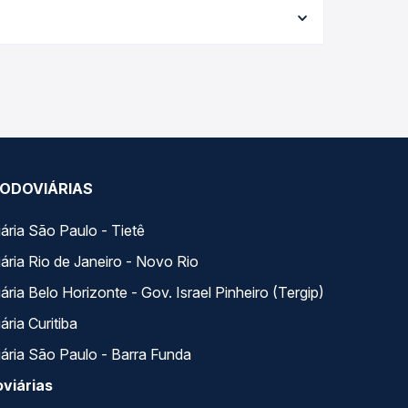
e a data da viagem, a empresa, o tipo de poltrona
 a melhor oferta para o seu roteiro.
s ao longo do dia. Na Quero Passagem você
se encaixa na sua viagem.
ODOVIÁRIAS
ária São Paulo - Tietê
ária Rio de Janeiro - Novo Rio
ria Belo Horizonte - Gov. Israel Pinheiro (Tergip)
ria Curitiba
ária São Paulo - Barra Funda
viárias