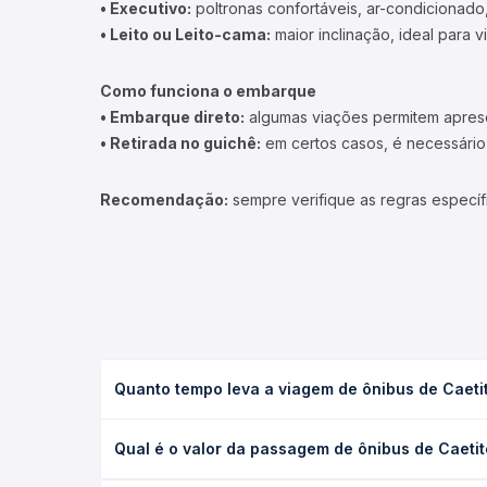
• Executivo:
poltronas confortáveis, ar-condicionado,
• Leito ou Leito-cama:
maior inclinação, ideal para 
Como funciona o embarque
• Embarque direto:
algumas viações permitem apresen
• Retirada no guichê:
em certos casos, é necessário r
Recomendação:
sempre verifique as regras específ
Quanto tempo leva a viagem de ônibus de Caetit
A viagem de ônibus de Caetité, BA para Betim, MG -
Qual é o valor da passagem de ônibus de Caetit
ou leito) e as condições de tráfego. Na Quero Pas