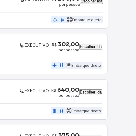
Escolher ida
por pessoa
ac_unit
wc
Embarque direto
302,00
R$
EXECUTIVO
Escolher ida
por pessoa
ac_unit
wc
Embarque direto
340,00
R$
EXECUTIVO
Escolher ida
por pessoa
ac_unit
wc
Embarque direto
375,00
R$