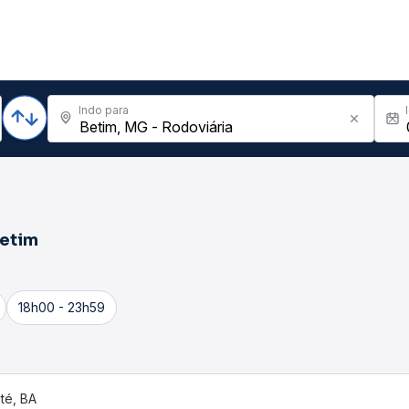
Indo para
etim
18h00 - 23h59
ité, BA