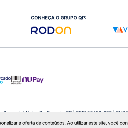
CONHEÇA O GRUPO QP:
ro Comercial Alphaville, Barueri - SP | CEP: 06453-038 | C
Copyright 2026 © QueroPassagem.com.br
sonalizar a oferta de conteúdos. Ao utilizar este site, você c