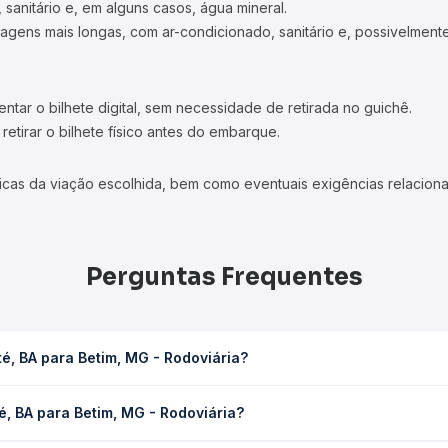
 sanitário e, em alguns casos, água mineral.
viagens mais longas, com ar-condicionado, sanitário e, possivelmente
tar o bilhete digital, sem necessidade de retirada no guichê.
etirar o bilhete físico antes do embarque.
icas da viação escolhida, bem como eventuais exigências relaciona
Perguntas Frequentes
é, BA para Betim, MG - Rodoviária?
 Rodoviária leva em média 14h 51min, podendo variar conforme a vi
é, BA para Betim, MG - Rodoviária?
sagem você consulta os horários disponíveis e vê a duração exata