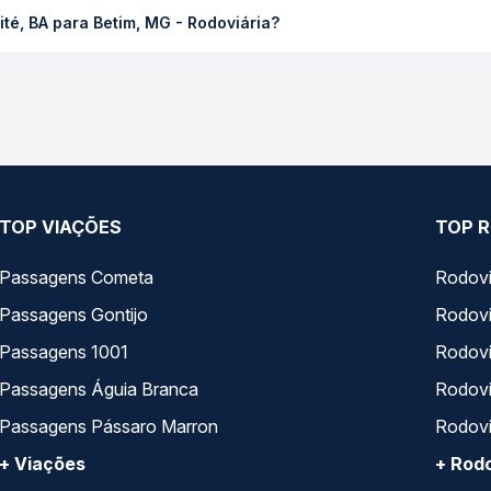
 Betim, MG - Rodoviária custa em média R$ 279,86 e varia conform
té, BA para Betim, MG - Rodoviária?
cê compara os preços de todas as viações em tempo real e garante
de Caetité, BA para Betim, MG - Rodoviária, com horários variado
pos de serviço e preços — em um só lugar e escolhe a que melhor 
TOP VIAÇÕES
TOP R
Passagens Cometa
Rodovi
Passagens Gontijo
Rodovi
Passagens 1001
Rodoviá
Passagens Águia Branca
Rodoviá
Passagens Pássaro Marron
Rodovi
+ Viações
+ Rodo