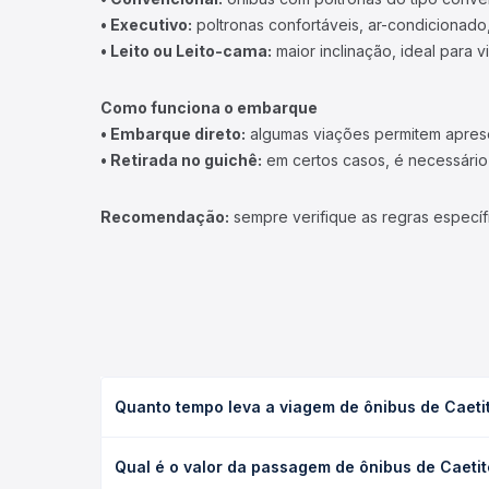
• Executivo:
poltronas confortáveis, ar-condicionado,
• Leito ou Leito-cama:
maior inclinação, ideal para 
Como funciona o embarque
• Embarque direto:
algumas viações permitem apresen
• Retirada no guichê:
em certos casos, é necessário r
Recomendação:
sempre verifique as regras específ
Quanto tempo leva a viagem de ônibus de Caeti
A viagem de ônibus de Caetité, BA para Mucugê, BA 
Qual é o valor da passagem de ônibus de Caeti
condições de tráfego. Na Quero Passagem você con