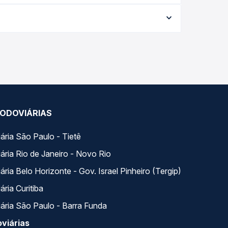
viagem, a empresa, o tipo de poltrona e a
elhor oferta para o seu roteiro.
ero Passagem você compara todas as opções —
ODOVIÁRIAS
ária São Paulo - Tietê
ária Rio de Janeiro - Novo Rio
ria Belo Horizonte - Gov. Israel Pinheiro (Tergip)
ria Curitiba
ária São Paulo - Barra Funda
viárias