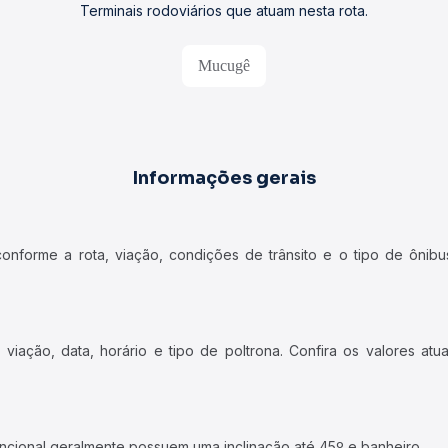
Terminais rodoviários que atuam nesta rota.
Mucugê
Informações gerais
forme a rota, viação, condições de trânsito e o tipo de ônibus
iação, data, horário e tipo de poltrona. Confira os valores at
ncional geralmente possuem uma inclinação até 45º e banheiro.