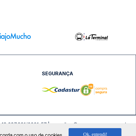
SEGURANÇA
NPJ: 18.087.991/0001-57 | saconibus@queropassagem.com.br
Ok, entendi!
oncorda com o uso de cookies.