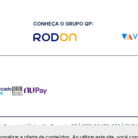
CONHEÇA O GRUPO QP:
ro Comercial Alphaville, Barueri - SP | CEP: 06453-038 | C
Copyright 2026 © QueroPassagem.com.br
sonalizar a oferta de conteúdos. Ao utilizar este site, você c