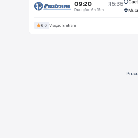
Caet
09:20
15:35
Duração:
6h 15m
Muc
6,0
Viação Emtram
Procu