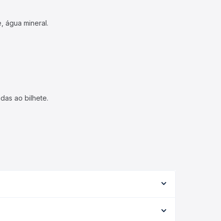
, água mineral.
das ao bilhete.
de serviço (convencional, executivo ou leito) e as
 na data desejada.