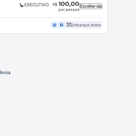
100,00
R$
EXECUTIVO
Escolher ida
por pessoa
ac_unit
wc
Embarque direto
ência.