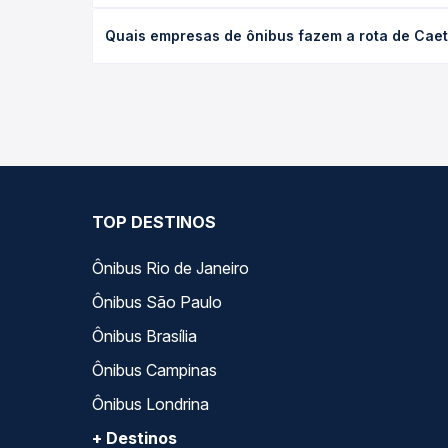
O preço da passagem de ônibus de Caetité, BA para
Quais empresas de ônibus fazem a rota de Caet
antecedência da compra. Na Quero Passagem você c
As viações Emtram operam o trecho de Caetité, B
empresas, horários, tipos de serviço e preços — e
TOP DESTINOS
Ônibus Rio de Janeiro
Ônibus São Paulo
Ônibus Brasília
Ônibus Campinas
Ônibus Londrina
+ Destinos