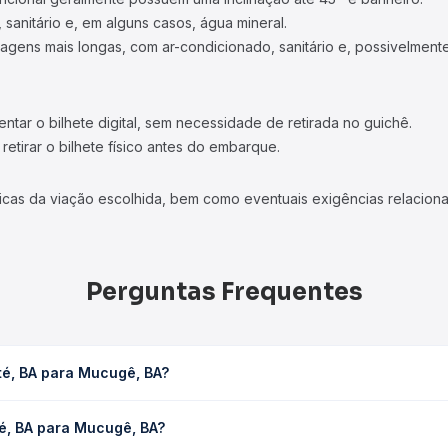
 sanitário e, em alguns casos, água mineral.
viagens mais longas, com ar-condicionado, sanitário e, possivelmente
tar o bilhete digital, sem necessidade de retirada no guichê.
etirar o bilhete físico antes do embarque.
icas da viação escolhida, bem como eventuais exigências relaciona
Perguntas Frequentes
té, BA para Mucugê, BA?
leva em média 6h 15min, podendo variar conforme a viação, o tipo 
té, BA para Mucugê, BA?
sulta os horários disponíveis e vê a duração exata de cada opção