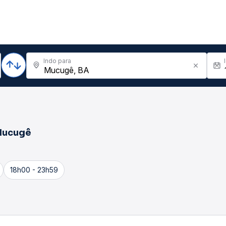
Indo para
ucugê
18h00 - 23h59