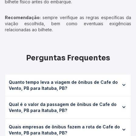
bilhete físico antes do embarque.
Recomendação:
sempre verifique as regras específicas da
viação escolhida, bem como eventuais exigências
relacionadas ao bilhete.
Perguntas Frequentes
Quanto tempo leva a viagem de ônibus de Cafe do
Vento, PB para Itatuba, PB?
A viagem de ônibus de Cafe do Vento, PB para Itatuba, PB
Qual é o valor da passagem de ônibus de Cafe do
leva em média 0 horas, podendo variar conforme a
Vento, PB para Itatuba, PB?
viação, o tipo de serviço (convencional, executivo ou
leito) e as condições de tráfego. Na Quero Passagem
O preço da passagem de ônibus de Cafe do Vento, PB
você consulta os horários disponíveis e vê a duração
Quais empresas de ônibus fazem a rota de Cafe do
para Itatuba, PB custa em média não identificado e varia
exata de cada opção na data desejada.
Vento, PB para Itatuba, PB?
conforme a data da viagem, a empresa, o tipo de poltrona