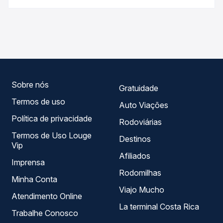
antecedência da compra. Na Quero Passagem você
As viações não identificadas operam o trecho de Caibi, SC
compara os preços de todas as viações em tempo real e
para Campo Novo, RS, com horários variados ao longo do
garante a melhor oferta para o seu roteiro.
dia. Na Quero Passagem você compara todas as opções
— empresas, horários, tipos de serviço e preços — em um
só lugar e escolhe a que melhor se encaixa na sua
viagem.
Sobre nós
Gratuidade
Termos de uso
Auto Viações
Política de privacidade
Rodoviárias
Termos de Uso Louge
Destinos
Vip
Afiliados
Imprensa
Rodomilhas
Minha Conta
Viajo Mucho
Atendimento Online
La terminal Costa Rica
Trabalhe Conosco