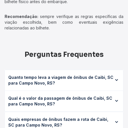
bilhete físico antes do embarque.
Recomendação:
sempre verifique as regras específicas da
viação escolhida, bem como eventuais exigências
relacionadas ao bilhete.
Perguntas Frequentes
Quanto tempo leva a viagem de ônibus de Caibi, SC
para Campo Novo, RS?
A viagem de ônibus de Caibi, SC para Campo Novo, RS
Qual é o valor da passagem de ônibus de Caibi, SC
leva em média 3h 31min, podendo variar conforme a
para Campo Novo, RS?
viação, o tipo de serviço (convencional, executivo ou
leito) e as condições de tráfego. Na Quero Passagem
O preço da passagem de ônibus de Caibi, SC para Campo
você consulta os horários disponíveis e vê a duração
Quais empresas de ônibus fazem a rota de Caibi,
Novo, RS custa em média R$ 94,87 e varia conforme a
exata de cada opção na data desejada.
SC para Campo Novo, RS?
data da viagem, a empresa, o tipo de poltrona e a