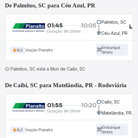
De Palmitos, SC para Céu Azul, PR
Palmitos, SC
01:45
10:05
C
Duração:
8h 20min
Céu Azul, PR
Embarque
8,0
Viação Planalto
direto
Palmitos, SC está a 8km de Caibi, SC
De Caibi, SC para Matelândia, PR - Rodoviária
Caibi, SC
01:55
10:20
Duração:
8h 25min
Matelândia, PR - 
Embarque
8,0
Viação Planalto
direto