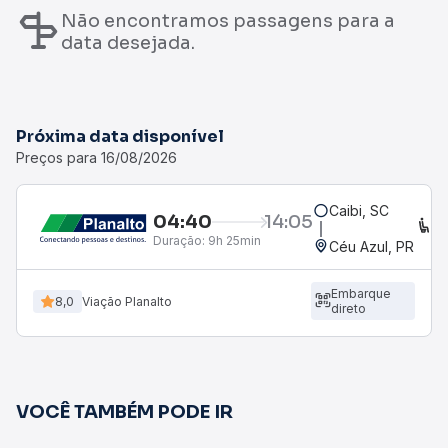
Não encontramos passagens para a
data desejada.
Próxima data disponível
Preços para 16/08/2026
Caibi, SC
04:40
14:05
C
Duração:
9h 25min
Céu Azul, PR
Embarque
8,0
Viação Planalto
direto
VOCÊ TAMBÉM PODE IR