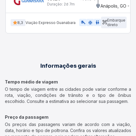
Duração:
2d 7m
Anápolis, GO - Ro
Embarque
airline_seat_legroom_extra
ac_unit
WC
8,3
Viação Expresso Guanabara
direto
Informações gerais
Tempo médio de viagem
O tempo de viagem entre as cidades pode variar conforme a
rota, viação, condições de trânsito e o tipo de ônibus
escolhido. Consulte a estimativa ao selecionar sua passagem.
Preço da passagem
Os preços das passagens variam de acordo com a viação,
data, horário e tipo de poltrona. Confira os valores atualizados