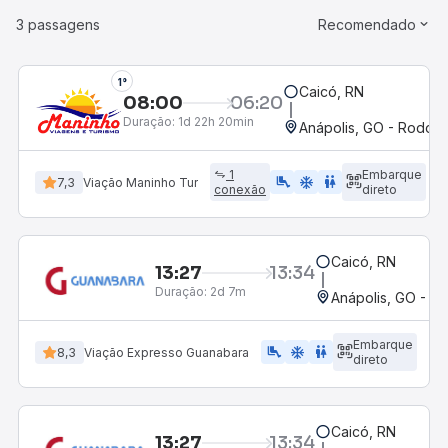
3 passagens
Recomendado
1°
Caicó, RN
08:00
06:20
Duração:
1d 22h 20min
Anápolis, GO - Rodovi
1
Embarque
airline_seat_legroom_extra
ac_unit
WC
7,3
Viação Maninho Tur
conexão
direto
Caicó, RN
13:27
13:34
Duração:
2d 7m
Anápolis, GO - Ro
Embarque
airline_seat_legroom_extra
ac_unit
WC
8,3
Viação Expresso Guanabara
direto
Caicó, RN
13:27
13:34