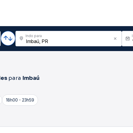
Indo para
des
para
Imbaú
18h00 - 23h59