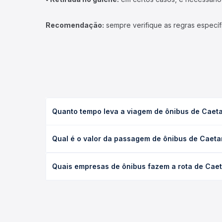
Recomendação:
sempre verifique as regras específ
Quanto tempo leva a viagem de ônibus de Caet
A viagem de ônibus de Caetano Mendes, PR para Im
Qual é o valor da passagem de ônibus de Caeta
leito) e as condições de tráfego. Na Quero Passag
O preço da passagem de ônibus de Caetano Mendes,
Quais empresas de ônibus fazem a rota de Cae
poltrona e a antecedência da compra. Na Quero Pa
As viações Princesa dos Campos operam o trecho 
todas as opções — empresas, horários, tipos de se