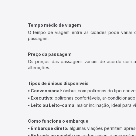
Tempo médio de viagem
O tempo de viagem entre as cidades pode variar con
passagem.
Preço da passagem
Os preços das passagens variam de acordo com a v
alterações.
Tipos de ônibus disponíveis
• Convencional:
ônibus com poltronas do tipo conve
• Executivo:
poltronas confortáveis, ar-condicionado,
• Leito ou Leito-cama:
maior inclinação, ideal para 
Como funciona o embarque
• Embarque direto:
algumas viações permitem apresen
• Retirada no guichê:
em certos casos, é necessário r