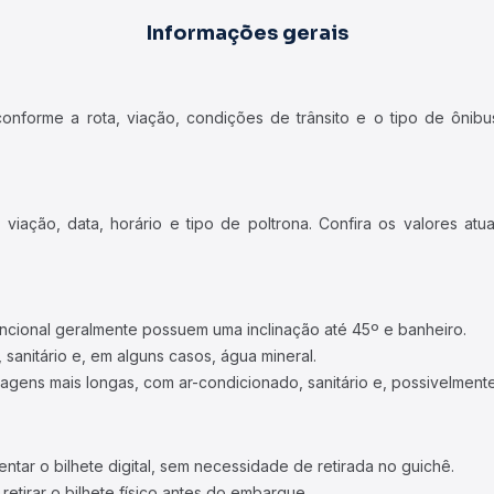
Informações gerais
forme a rota, viação, condições de trânsito e o tipo de ônibus
iação, data, horário e tipo de poltrona. Confira os valores at
ncional geralmente possuem uma inclinação até 45º e banheiro.
 sanitário e, em alguns casos, água mineral.
viagens mais longas, com ar-condicionado, sanitário e, possivelmente
tar o bilhete digital, sem necessidade de retirada no guichê.
etirar o bilhete físico antes do embarque.