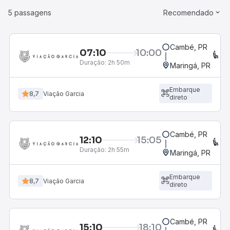
5 passagens
Recomendado
Cambé, PR
07:10
10:00
C
Duração:
2h 50m
Maringá, PR
Embarque
8,7
Viação Garcia
direto
Cambé, PR
12:10
15:05
C
Duração:
2h 55m
Maringá, PR
Embarque
8,7
Viação Garcia
direto
Cambé, PR
15:10
18:10
C