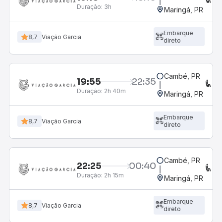
Duração:
3h
Maringá, PR
Embarque
8,7
Viação Garcia
direto
Cambé, PR
19:55
22:35
C
Duração:
2h 40m
Maringá, PR
Embarque
8,7
Viação Garcia
direto
Cambé, PR
22:25
00:40
C
Duração:
2h 15m
Maringá, PR
Embarque
8,7
Viação Garcia
direto