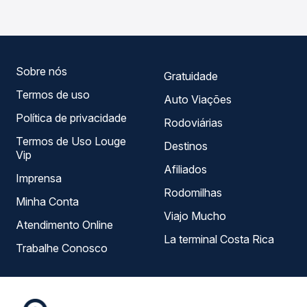
seu roteiro.
opções — empresas, horários, tipos de serviço e preços
— em um só lugar e escolhe a que melhor se encaixa na
sua viagem.
Sobre nós
Gratuidade
Termos de uso
Auto Viações
Política de privacidade
Rodoviárias
Termos de Uso Louge
Destinos
Vip
Afiliados
Imprensa
Rodomilhas
Minha Conta
Viajo Mucho
Atendimento Online
La terminal Costa Rica
Trabalhe Conosco