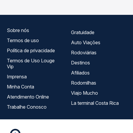
você compara todas as opções — empresas, horários,
tipos de serviço e preços — em um só lugar e escolhe a
que melhor se encaixa na sua viagem.
Sobre nós
Gratuidade
Termos de uso
Auto Viações
Política de privacidade
Rodoviárias
Termos de Uso Louge
Destinos
Vip
Afiliados
Imprensa
Rodomilhas
Minha Conta
Viajo Mucho
Atendimento Online
La terminal Costa Rica
Trabalhe Conosco