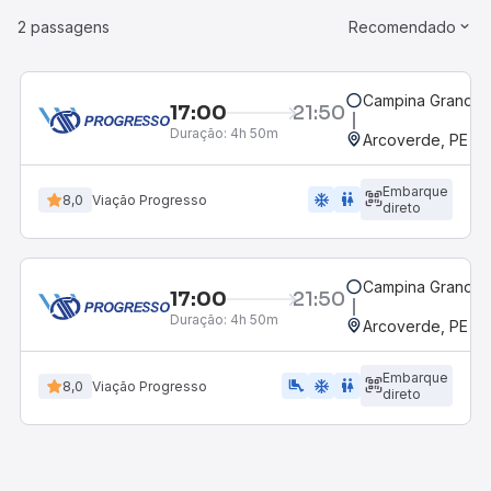
2 passagens
Recomendado
Campina Grande, 
17:00
21:50
Duração:
4h 50m
Arcoverde, PE - 
Embarque
ac_unit
wc
8,0
Viação Progresso
direto
Campina Grande, 
17:00
21:50
Duração:
4h 50m
Arcoverde, PE - 
Embarque
airline_seat_legroom_extra
ac_unit
wc
8,0
Viação Progresso
direto