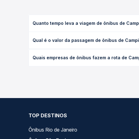
Quanto tempo leva a viagem de ônibus de Campin
A viagem de ônibus de Campina Grande, PB - Rodovi
Qual é o valor da passagem de ônibus de Campin
executivo ou leito) e as condições de tráfego. Na
O preço da passagem de ônibus de Campina Grande, 
Quais empresas de ônibus fazem a rota de Campi
de poltrona e a antecedência da compra. Na Quero
As viações Expresso Guanabara operam o trecho de
você compara todas as opções — empresas, horário
TOP DESTINOS
Ônibus Rio de Janeiro