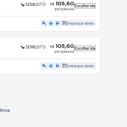
105,60
R$
SEMILEITO
Escolher ida
por pessoa
airline_seat_legroom_extra
ac_unit
WC
Embarque direto
105,60
R$
SEMILEITO
Escolher ida
por pessoa
airline_seat_legroom_extra
ac_unit
WC
Embarque direto
ência.