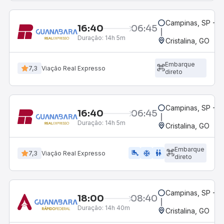
Campinas, SP - 
16:40
06:45
Duração:
14h 5m
Cristalina, GO
Embarque
7,3
Viação Real Expresso
direto
Campinas, SP - 
16:40
06:45
Duração:
14h 5m
Cristalina, GO
Embarque
airline_seat_legroom_extra
ac_unit
wc
7,3
Viação Real Expresso
direto
Campinas, SP - 
18:00
08:40
Duração:
14h 40m
Cristalina, GO