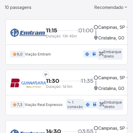
10 passagens
Recomendado
Campinas, SP - 
11:15
01:00
Duração:
13h 45m
Cristalina, GO
Embarque
ac_unit
wc
6,0
Viação Emtram
direto
1°
Campinas, SP - 
11:30
11:35
Duração:
1d 5m
Cristalina, GO
1
Embarque
ac_unit
wc
7,3
Viação Real Expresso
conexão
direto
Campinas, SP - 
14:30
03:55