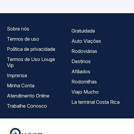
horários variados ao longo do dia. Na Quero Passagem
você compara todas as opções — empresas, horários,
tipos de serviço e preços — em um só lugar e escolhe a
que melhor se encaixa na sua viagem.
Sobre nós
Gratuidade
Termos de uso
Auto Viações
Política de privacidade
Rodoviárias
Termos de Uso Louge
Destinos
Vip
Afiliados
Imprensa
Rodomilhas
Minha Conta
Viajo Mucho
Atendimento Online
La terminal Costa Rica
Trabalhe Conosco