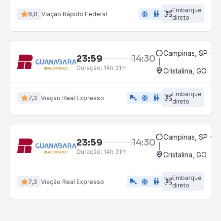
Embarque
ac_unit
wc
8,0
Viação Rápido Federal
direto
Campinas, SP - 
23:59
14:30
Duração:
14h 31m
Cristalina, GO
Embarque
airline_seat_legroom_extra
ac_unit
WC
7,3
Viação Real Expresso
direto
Campinas, SP - 
23:59
14:30
Duração:
14h 31m
Cristalina, GO
Embarque
airline_seat_legroom_extra
ac_unit
wc
7,3
Viação Real Expresso
direto