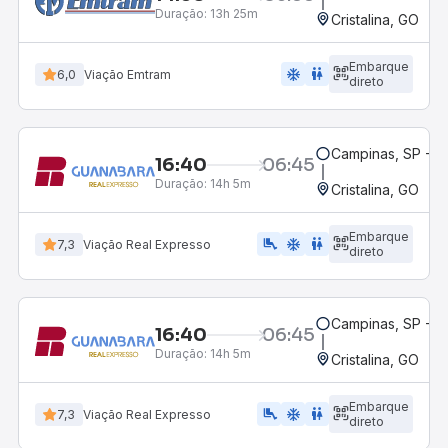
Duração:
13h 25m
Cristalina, GO
Embarque
ac_unit
wc
6,0
Viação Emtram
direto
Campinas, SP - 
16:40
06:45
Duração:
14h 5m
Cristalina, GO
Embarque
airline_seat_legroom_extra
ac_unit
wc
7,3
Viação Real Expresso
direto
Campinas, SP - 
16:40
06:45
Duração:
14h 5m
Cristalina, GO
Embarque
airline_seat_legroom_extra
ac_unit
wc
7,3
Viação Real Expresso
direto