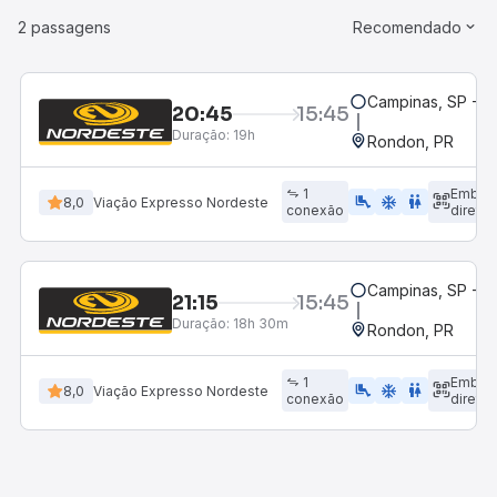
2 passagens
Recomendado
Campinas, SP - 
20:45
15:45
Duração:
19h
Rondon, PR
1
Embar
airline_seat_legroom_extra
ac_unit
WC
8,0
Viação Expresso Nordeste
conexão
direto
Campinas, SP - 
21:15
15:45
Duração:
18h 30m
Rondon, PR
1
Embar
airline_seat_legroom_extra
ac_unit
WC
8,0
Viação Expresso Nordeste
conexão
direto