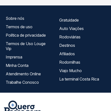
tipos de serviço e preços — em um só lugar e escolhe a
que melhor se encaixa na sua viagem.
Sobre nós
Gratuidade
Termos de uso
Auto Viações
Política de privacidade
Rodoviárias
Termos de Uso Louge
Destinos
Vip
Afiliados
Imprensa
Rodomilhas
Minha Conta
Viajo Mucho
Atendimento Online
La terminal Costa Rica
Trabalhe Conosco