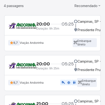
4 passagens
Recomendado
Campinas, SP - 
20:00
05:25
Duração:
9h 25m
Presidente Prude
Embarque
8,7
Viação Andorinha
direto
Campinas, SP - 
20:00
05:25
Duração:
9h 25m
Presidente Prude
Embarque
airline_seat_legroom_extra
ac_unit
wc
8,7
Viação Andorinha
direto
Campinas, SP - 
21:00
05:25