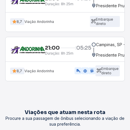
Duração:
8h 25m
Presidente Prude
Embarque
8,7
Viação Andorinha
direto
Campinas, SP - 
21:00
05:25
Duração:
8h 25m
Presidente Prude
Embarque
airline_seat_legroom_extra
ac_unit
wc
8,7
Viação Andorinha
direto
Viações que atuam nesta rota
Procure a sua passagem de ônibus selecionando a viação de
sua preferência.