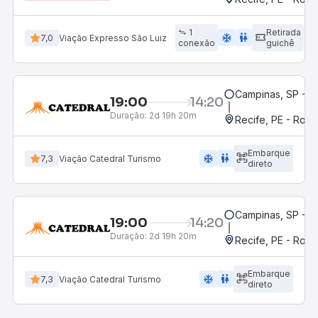
1
Retirada
ac_unit
wc
7,0
Viação Expresso São Luiz
conexão
guichê
Campinas, SP - 
19:00
14:20
Duração:
2d 19h 20m
Recife, PE - Rodo
Embarque
ac_unit
wc
7,3
Viação Catedral Turismo
direto
Campinas, SP - 
19:00
14:20
Duração:
2d 19h 20m
Recife, PE - Rodo
Embarque
ac_unit
wc
7,3
Viação Catedral Turismo
direto