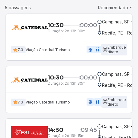
5 passagens
Recomendado
Campinas, SP - 
10:30
00:00
Duração:
2d 13h 30m
Recife, PE - Rodo
Embarque
ac_unit
wc
7,3
Viação Catedral Turismo
direto
Campinas, SP - 
10:30
00:00
Duração:
2d 13h 30m
Recife, PE - Rodo
Embarque
ac_unit
wc
7,3
Viação Catedral Turismo
direto
Campinas, SP - 
14:30
09:45
Duração:
2d 19h 15m
Recife, PE - Rodo