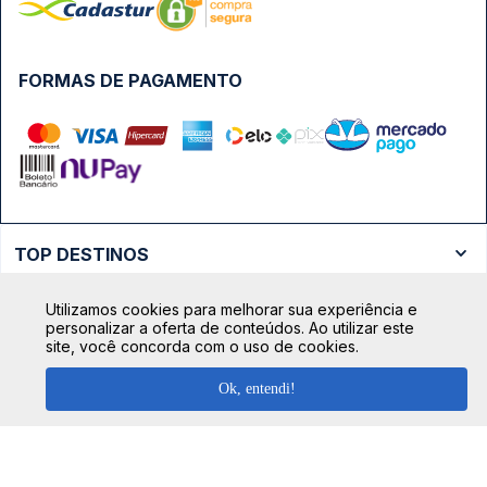
FORMAS DE PAGAMENTO
TOP DESTINOS
Ônibus Rio de Janeiro
Utilizamos cookies para melhorar sua experiência e
TOP VIAÇÕES
personalizar a oferta de conteúdos. Ao utilizar este
Ônibus São Paulo
site, você concorda com o uso de cookies.
Passagens Cometa
Ônibus Brasília
TOP RODOVIÁRIAS
Passagens Gontijo
Ok, entendi!
Ônibus Campinas
Rodoviária São Paulo - Tietê
Passagens 1001
Ônibus Londrina
Rodoviária Rio de Janeiro - Novo Rio
Passagens Águia Branca
+ Destinos
Rodoviária Belo Horizonte - Gov. Israel Pinheiro (Tergip)