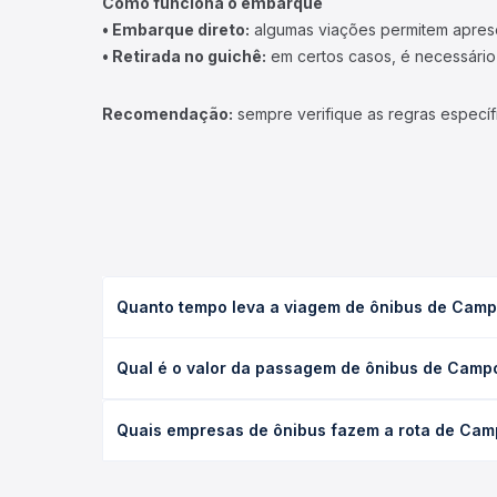
Como funciona o embarque
• Embarque direto:
algumas viações permitem apresen
• Retirada no guichê:
em certos casos, é necessário r
Recomendação:
sempre verifique as regras específ
Quanto tempo leva a viagem de ônibus de Camp
A viagem de ônibus de Campo Belo, MG para Itagua
Qual é o valor da passagem de ônibus de Camp
executivo ou leito) e as condições de tráfego. Na
O preço da passagem de ônibus de Campo Belo, MG 
Quais empresas de ônibus fazem a rota de Cam
de poltrona e a antecedência da compra. Na Quero
As viações não identificadas operam o trecho de 
todas as opções — empresas, horários, tipos de se