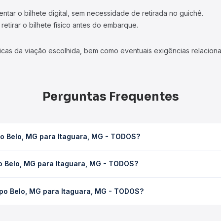
tar o bilhete digital, sem necessidade de retirada no guichê.
etirar o bilhete físico antes do embarque.
icas da viação escolhida, bem como eventuais exigências relaciona
Perguntas Frequentes
o Belo, MG para Itaguara, MG - TODOS?
ra, MG - TODOS leva em média 0 horas, podendo variar conforme a 
o Belo, MG para Itaguara, MG - TODOS?
 Quero Passagem você consulta os horários disponíveis e vê a dur
para Itaguara, MG - TODOS custa em média não identificado e var
po Belo, MG para Itaguara, MG - TODOS?
 Passagem você compara os preços de todas as viações em tempo re
Campo Belo, MG para Itaguara, MG - TODOS, com horários variado
rviço e preços — em um só lugar e escolhe a que melhor se encaix