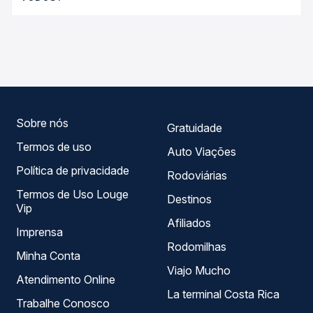
Passagem você compara os preços de todas as viações
As viações Total, Gontijo operam o trecho de Campo
em tempo real e garante a melhor oferta para o seu
Grande, MS - TODOS para Divinópolis, MG - TODOS, com
roteiro.
horários variados ao longo do dia. Na Quero Passagem
você compara todas as opções — empresas, horários,
tipos de serviço e preços — em um só lugar e escolhe a
que melhor se encaixa na sua viagem.
Sobre nós
Gratuidade
Termos de uso
Auto Viações
Política de privacidade
Rodoviárias
Termos de Uso Louge
Destinos
Vip
Afiliados
Imprensa
Rodomilhas
Minha Conta
Viajo Mucho
Atendimento Online
La terminal Costa Rica
Trabalhe Conosco