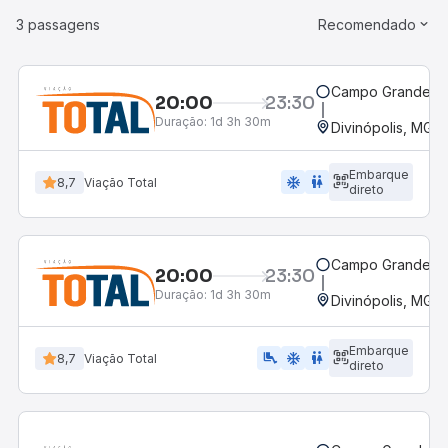
3 passagens
Recomendado
Campo Grande, M
20:00
23:30
Duração:
1d 3h 30m
Divinópolis, MG -
Embarque
ac_unit
wc
8,7
Viação Total
direto
Campo Grande, M
20:00
23:30
Duração:
1d 3h 30m
Divinópolis, MG -
Embarque
airline_seat_legroom_extra
ac_unit
wc
8,7
Viação Total
direto