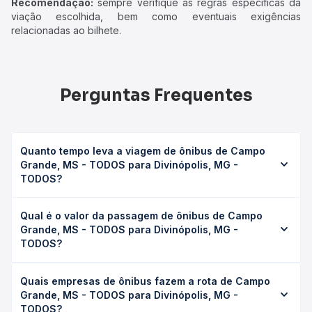
Recomendação:
sempre verifique as regras específicas da
viação escolhida, bem como eventuais exigências
relacionadas ao bilhete.
Perguntas Frequentes
Quanto tempo leva a viagem de ônibus de Campo
Grande, MS - TODOS para Divinópolis, MG -
TODOS?
A viagem de ônibus de Campo Grande, MS - TODOS para
Qual é o valor da passagem de ônibus de Campo
Divinópolis, MG - TODOS leva em média 27h 29min,
Grande, MS - TODOS para Divinópolis, MG -
podendo variar conforme a viação, o tipo de serviço
TODOS?
(convencional, executivo ou leito) e as condições de
tráfego. Na Quero Passagem você consulta os horários
O preço da passagem de ônibus de Campo Grande, MS -
disponíveis e vê a duração exata de cada opção na data
Quais empresas de ônibus fazem a rota de Campo
TODOS para Divinópolis, MG - TODOS custa em média R$
desejada.
Grande, MS - TODOS para Divinópolis, MG -
517,28 e varia conforme a data da viagem, a empresa, o
TODOS?
tipo de poltrona e a antecedência da compra. Na Quero