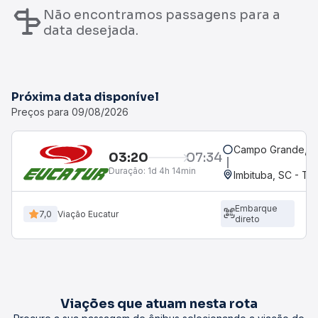
Não encontramos passagens para a
data desejada.
Próxima data disponível
Preços para 09/08/2026
Campo Grande, MS
03:20
07:34
Duração:
1d 4h 14min
Imbituba, SC - T
Embarque
7,0
Viação Eucatur
direto
Viações que atuam nesta rota