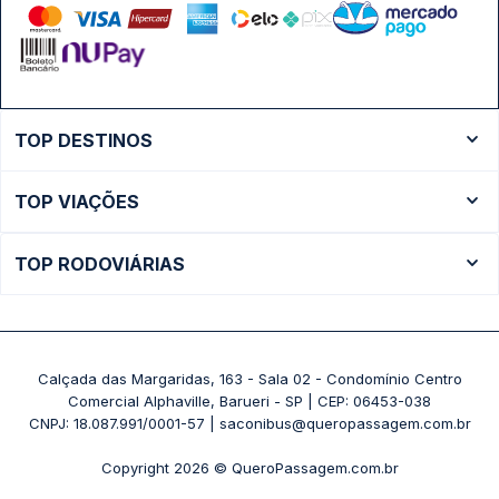
TOP DESTINOS
Ônibus Rio de Janeiro
TOP VIAÇÕES
Ônibus São Paulo
Passagens Cometa
Ônibus Brasília
TOP RODOVIÁRIAS
Passagens Gontijo
Ônibus Campinas
Rodoviária São Paulo - Tietê
Passagens 1001
Ônibus Londrina
Rodoviária Rio de Janeiro - Novo Rio
Passagens Águia Branca
+ Destinos
Rodoviária Belo Horizonte - Gov. Israel Pinheiro (Tergip)
Calçada das Margaridas, 163 - Sala 02 - Condomínio Centro
Passagens Pássaro Marron
Comercial Alphaville, Barueri - SP | CEP: 06453-038
Rodoviária Curitiba
+ Viações
CNPJ: 18.087.991/0001-57 | saconibus@queropassagem.com.br
Rodoviária São Paulo - Barra Funda
Copyright 2026 © QueroPassagem.com.br
+ Rodoviárias