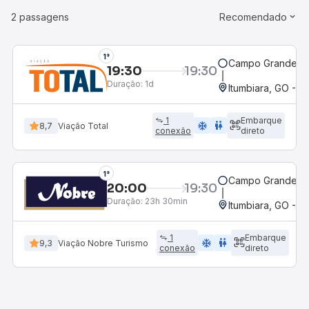
2 passagens
Recomendado
1°
Campo Grande, M
19:30
19:30
Duração:
1d
Itumbiara, GO - R
1
Embarque
ac_unit
wc
8,7
Viação Total
conexão
direto
1°
Campo Grande, M
20:00
19:30
Duração:
23h 30min
Itumbiara, GO - R
1
Embarque
ac_unit
wc
9,3
Viação Nobre Turismo
conexão
direto