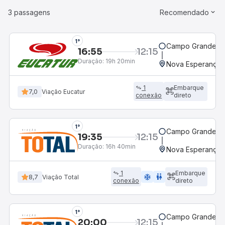
3 passagens
Recomendado
1°
Campo Grande, M
16:55
12:15
Duração:
19h 20min
Nova Esperança,
1
Embarque
7,0
Viação Eucatur
conexão
direto
1°
Campo Grande, M
19:35
12:15
Duração:
16h 40min
Nova Esperança,
1
Embarque
ac_unit
wc
8,7
Viação Total
conexão
direto
1°
Campo Grande, M
20:00
12:15