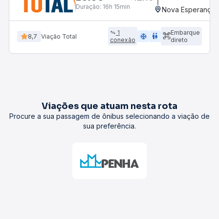
Duração:
16h 15min
Nova Esperança,
1
Embarque
ac_unit
wc
8,7
Viação Total
conexão
direto
Viações que atuam nesta rota
Procure a sua passagem de ônibus selecionando a viação de
sua preferência.