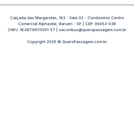
Passagens 1001
Ônibus Londrina
Rodoviária Rio de Janeiro - Novo Rio
Passagens Águia Branca
+ Destinos
Rodoviária Belo Horizonte - Gov. Israel Pinheiro (Tergip)
Calçada das Margaridas, 163 - Sala 02 - Condomínio Centro
Passagens Pássaro Marron
Comercial Alphaville, Barueri - SP | CEP: 06453-038
Rodoviária Curitiba
+ Viações
CNPJ: 18.087.991/0001-57 | saconibus@queropassagem.com.br
Rodoviária São Paulo - Barra Funda
Copyright 2026 © QueroPassagem.com.br
+ Rodoviárias