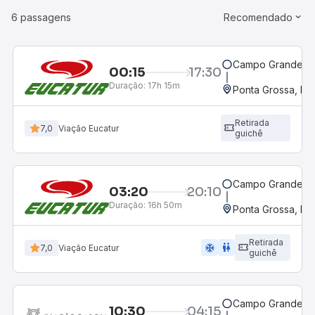
6 passagens
Recomendado
Campo Grande, M
00:15
17:30
Duração:
17h 15m
Ponta Grossa, PR 
Retirada
7,0
Viação Eucatur
guichê
Campo Grande, M
03:20
20:10
Duração:
16h 50m
Ponta Grossa, PR 
Retirada
ac_unit
wc
7,0
Viação Eucatur
guichê
Campo Grande, M
10:30
04:15