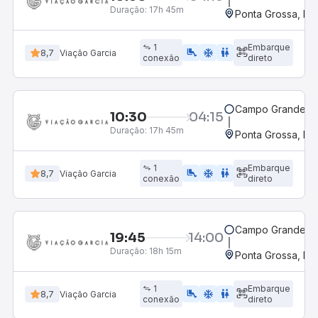
Duração:
17h 45m
Ponta Grossa, PR 
1
Embarque
airline_seat_legroom_extra
ac_unit
WC
8,7
Viação Garcia
conexão
direto
Campo Grande, M
10:30
04:15
Duração:
17h 45m
Ponta Grossa, PR 
1
Embarque
airline_seat_legroom_extra
ac_unit
wc
8,7
Viação Garcia
conexão
direto
Campo Grande, M
19:45
14:00
Duração:
18h 15m
Ponta Grossa, PR 
1
Embarque
airline_seat_legroom_extra
ac_unit
WC
8,7
Viação Garcia
conexão
direto