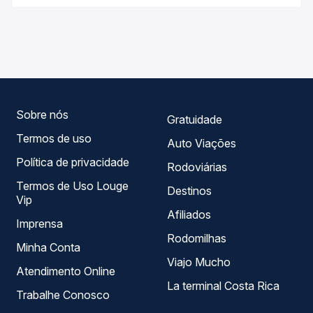
Passagem você compara os preços de todas as viações
As viações Eucatur, Garcia operam o trecho de Campo
em tempo real e garante a melhor oferta para o seu
Grande, MS - TODOS para Ponta Grossa, PR - TODOS,
roteiro.
com horários variados ao longo do dia. Na Quero
Passagem você compara todas as opções — empresas,
horários, tipos de serviço e preços — em um só lugar e
escolhe a que melhor se encaixa na sua viagem.
Sobre nós
Gratuidade
Termos de uso
Auto Viações
Política de privacidade
Rodoviárias
Termos de Uso Louge
Destinos
Vip
Afiliados
Imprensa
Rodomilhas
Minha Conta
Viajo Mucho
Atendimento Online
La terminal Costa Rica
Trabalhe Conosco