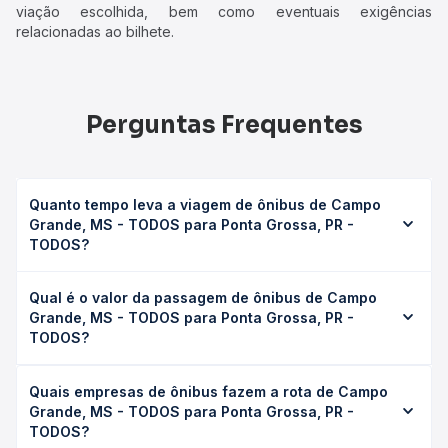
viação escolhida, bem como eventuais exigências
relacionadas ao bilhete.
Perguntas Frequentes
Quanto tempo leva a viagem de ônibus de Campo
Grande, MS - TODOS para Ponta Grossa, PR -
TODOS?
A viagem de ônibus de Campo Grande, MS - TODOS para
Qual é o valor da passagem de ônibus de Campo
Ponta Grossa, PR - TODOS leva em média 16h 2min,
Grande, MS - TODOS para Ponta Grossa, PR -
podendo variar conforme a viação, o tipo de serviço
TODOS?
(convencional, executivo ou leito) e as condições de
tráfego. Na Quero Passagem você consulta os horários
O preço da passagem de ônibus de Campo Grande, MS -
disponíveis e vê a duração exata de cada opção na data
Quais empresas de ônibus fazem a rota de Campo
TODOS para Ponta Grossa, PR - TODOS custa em média
desejada.
Grande, MS - TODOS para Ponta Grossa, PR -
R$ 401,58 e varia conforme a data da viagem, a empresa,
TODOS?
o tipo de poltrona e a antecedência da compra. Na Quero