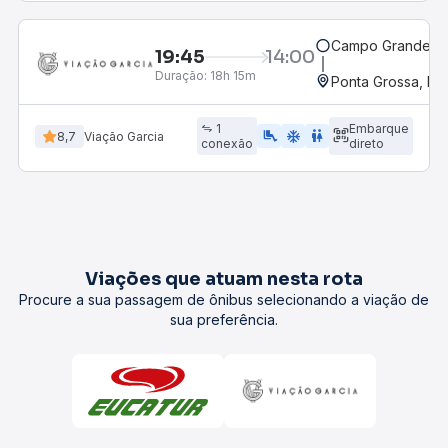
Campo Grande, M
19:45
14:00
Duração:
18h 15m
Ponta Grossa, PR 
1
Embarque
airline_seat_legroom_extra
ac_unit
wc
8,7
Viação Garcia
conexão
direto
Viações que atuam nesta rota
Procure a sua passagem de ônibus selecionando a viação de
sua preferência.