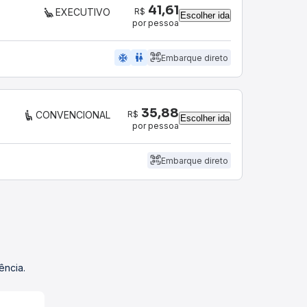
41,61
R$
EXECUTIVO
Escolher ida
por pessoa
ac_unit
wc
Embarque direto
35,88
R$
CONVENCIONAL
Escolher ida
por pessoa
Embarque direto
ência.