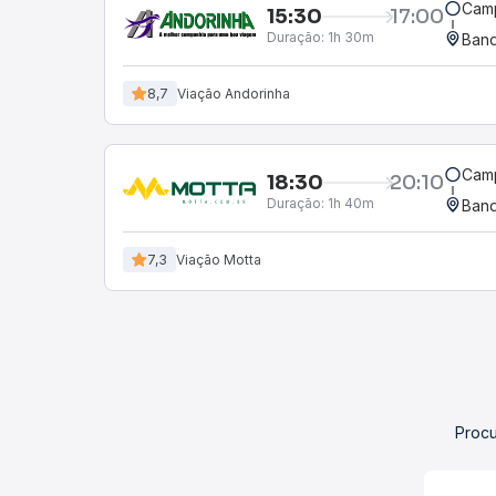
Camp
15:30
17:00
Duração:
1h 30m
Band
8,7
Viação Andorinha
Camp
18:30
20:10
Duração:
1h 40m
Band
7,3
Viação Motta
Procu