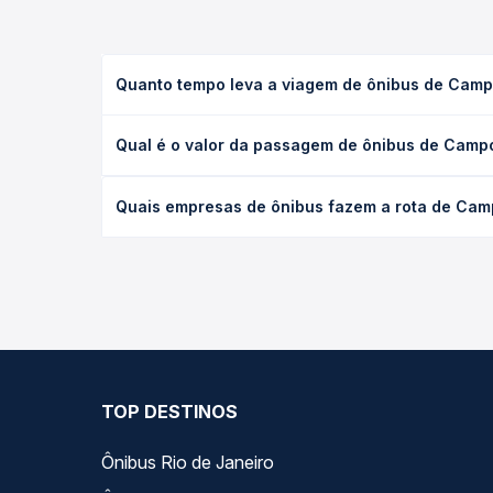
Quanto tempo leva a viagem de ônibus de Camp
A viagem de ônibus de Campo Grande, MS - Rodoviá
Qual é o valor da passagem de ônibus de Camp
(convencional, executivo ou leito) e as condições
desejada.
O preço da passagem de ônibus de Campo Grande, M
Quais empresas de ônibus fazem a rota de Cam
tipo de poltrona e a antecedência da compra. Na 
roteiro.
As viações Cruzeiro do Sul, Motta, Andorinha, Exp
variados ao longo do dia. Na Quero Passagem você
melhor se encaixa na sua viagem.
TOP DESTINOS
Ônibus Rio de Janeiro