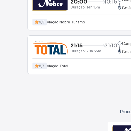
20:00
10:15
Duração:
14h 15m
Goiâ
9,3
Viação Nobre Turismo
Camp
21:15
21:10
Duração:
23h 55m
Goiâ
8,7
Viação Total
Procu