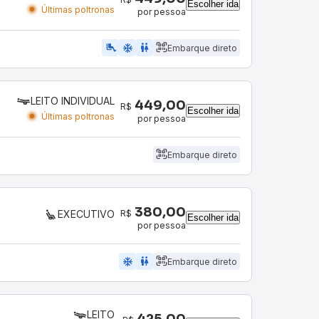
Escolher ida
Últimas poltronas
por pessoa
airline_seat_legroom_extra
ac_unit
wc
Embarque direto
LEITO INDIVIDUAL
449,00
R$
Escolher ida
Últimas poltronas
por pessoa
Embarque direto
380,00
R$
EXECUTIVO
Escolher ida
por pessoa
ac_unit
wc
Embarque direto
LEITO
425,00