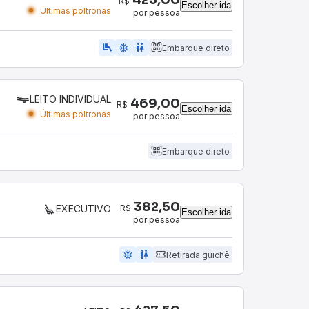
R$
Escolher ida
Últimas poltronas
por pessoa
airline_seat_legroom_extra
ac_unit
wc
Embarque direto
LEITO INDIVIDUAL
469,00
R$
Escolher ida
Últimas poltronas
por pessoa
Embarque direto
382,50
R$
EXECUTIVO
Escolher ida
por pessoa
ac_unit
wc
Retirada guichê