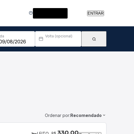
Central de Ajuda
ENTRAR
Ida
Volta (opcional)
Ordenar por:
Recomendado
330,00
R$
LEITO