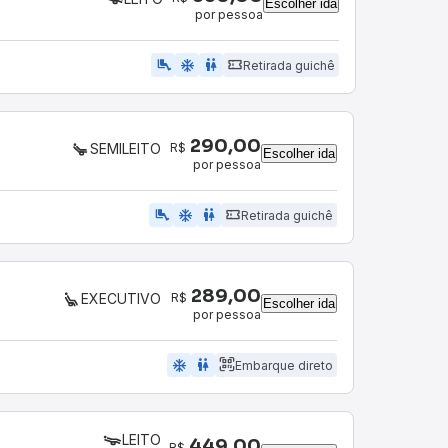
Escolher ida
por pessoa
airline_seat_legroom_extra
ac_unit
wc
Retirada guichê
290,00
R$
SEMILEITO
Escolher ida
por pessoa
airline_seat_legroom_extra
ac_unit
WC
Retirada guichê
289,00
R$
EXECUTIVO
Escolher ida
por pessoa
ac_unit
wc
Embarque direto
LEITO
449,00
R$