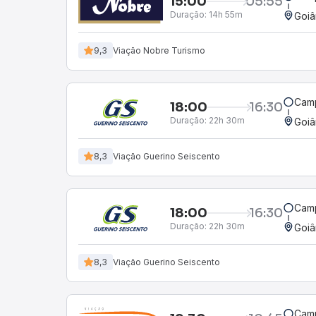
15:00
05:55
Duração:
14h 55m
Goiâ
9,3
Viação Nobre Turismo
Camp
18:00
16:30
Duração:
22h 30m
Goiâ
8,3
Viação Guerino Seiscento
Camp
18:00
16:30
Duração:
22h 30m
Goiâ
8,3
Viação Guerino Seiscento
Camp