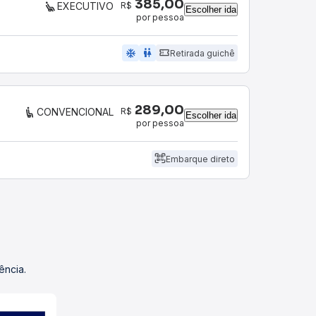
385,00
R$
EXECUTIVO
Escolher ida
por pessoa
ac_unit
wc
Retirada guichê
289,00
R$
CONVENCIONAL
Escolher ida
por pessoa
Embarque direto
ência.