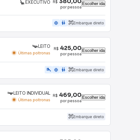
380,00
R$
EXECUTIVO
Escolher ida
por pessoa
ac_unit
wc
Embarque direto
LEITO
425,00
R$
Escolher ida
Últimas poltronas
por pessoa
airline_seat_legroom_extra
ac_unit
wc
Embarque direto
LEITO INDIVIDUAL
469,00
R$
Escolher ida
Últimas poltronas
por pessoa
Embarque direto