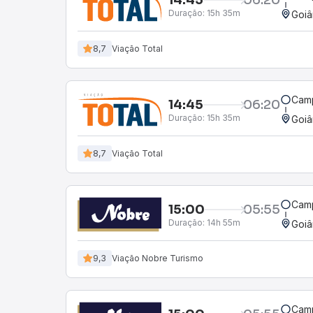
Duração:
15h 35m
Goiâ
8,7
Viação Total
Camp
14:45
06:20
Duração:
15h 35m
Goiâ
8,7
Viação Total
Camp
15:00
05:55
Duração:
14h 55m
Goiâ
9,3
Viação Nobre Turismo
Camp