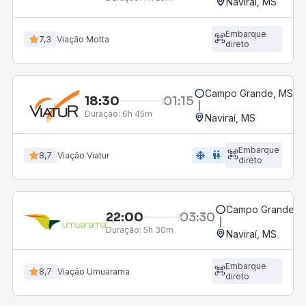
Naviraí, MS
Embarque
7,3
Viação Motta
direto
Campo Grande, MS - R
18:30
01:15
Duração:
6h 45m
Naviraí, MS
Embarque
ac_unit
wc
8,7
Viação Viatur
direto
Campo Grande, M
22:00
03:30
Duração:
5h 30m
Naviraí, MS
Embarque
8,7
Viação Umuarama
direto