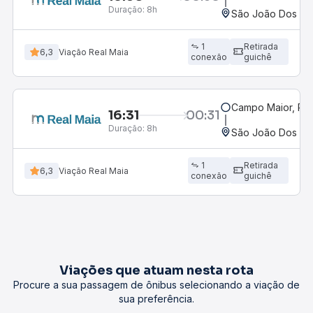
Duração:
8h
São João Dos Pa
1
Retirada
6,3
Viação Real Maia
conexão
guichê
Campo Maior, PI
16:31
00:31
Duração:
8h
São João Dos Pa
1
Retirada
6,3
Viação Real Maia
conexão
guichê
Viações que atuam nesta rota
Procure a sua passagem de ônibus selecionando a viação de
sua preferência.