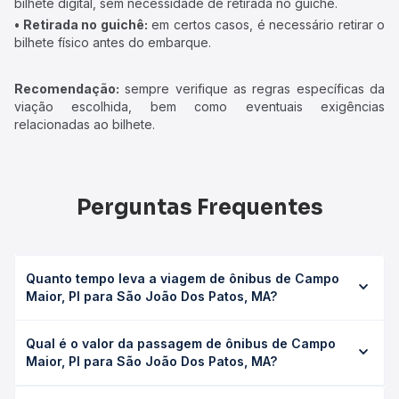
bilhete digital, sem necessidade de retirada no guichê.
• Retirada no guichê:
em certos casos, é necessário retirar o
bilhete físico antes do embarque.
Recomendação:
sempre verifique as regras específicas da
viação escolhida, bem como eventuais exigências
relacionadas ao bilhete.
Perguntas Frequentes
Quanto tempo leva a viagem de ônibus de Campo
Maior, PI para São João Dos Patos, MA?
A viagem de ônibus de Campo Maior, PI para São João
Qual é o valor da passagem de ônibus de Campo
Dos Patos, MA leva em média 8h 15min, podendo variar
Maior, PI para São João Dos Patos, MA?
conforme a viação, o tipo de serviço (convencional,
executivo ou leito) e as condições de tráfego. Na Quero
O preço da passagem de ônibus de Campo Maior, PI para