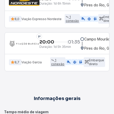
Duração:
1d 6h 15min
Pires do Rio, GO 
1
Embar
airline_seat_legroom_extra
ac_unit
WC
8,0
Viação Expresso Nordeste
conexão
direto
1°
Campo Mourão, P
20:00
01:35
Duração:
1d 5h 35min
Pires do Rio, GO 
1
Embarque
airline_seat_legroom_extra
ac_unit
wc
8,7
Viação Garcia
conexão
direto
Informações gerais
Tempo médio de viagem