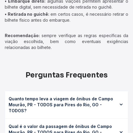
• Embarque direto:
algumas viações permitem apresentar o
bilhete digital, sem necessidade de retirada no guichê.
• Retirada no guichê:
em certos casos, é necessário retirar o
bilhete físico antes do embarque.
Recomendação:
sempre verifique as regras específicas da
viação escolhida, bem como eventuais exigências
relacionadas ao bilhete.
Perguntas Frequentes
Quanto tempo leva a viagem de ônibus de Campo
Mourão, PR - TODOS para Pires do Rio, GO -
TODOS?
A viagem de ônibus de Campo Mourão, PR - TODOS para
Qual é o valor da passagem de ônibus de Campo
Pires do Rio, GO - TODOS leva em média 0 horas,
Mourão, PR - TODOS para Pires do Rio, GO -