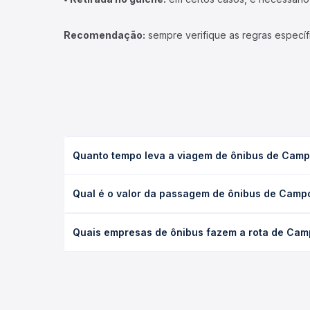
Recomendação:
sempre verifique as regras específ
Quanto tempo leva a viagem de ônibus de Camp
A viagem de ônibus de Campo Novo Do Parecis, MT 
Qual é o valor da passagem de ônibus de Campo
executivo ou leito) e as condições de tráfego. Na
O preço da passagem de ônibus de Campo Novo Do P
Quais empresas de ônibus fazem a rota de Cam
poltrona e a antecedência da compra. Na Quero Pa
As viações Marlim, Gran Express, Expresso São Lui
Passagem você compara todas as opções — empresas