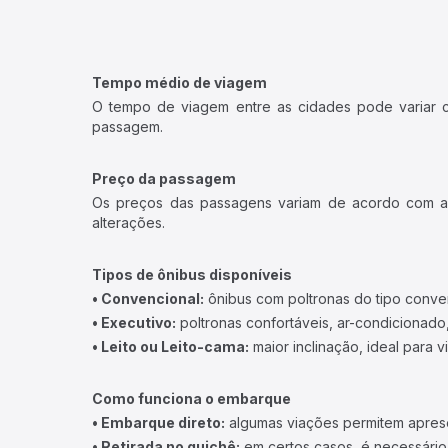
Tempo médio de viagem
O tempo de viagem entre as cidades pode variar con
passagem.
Preço da passagem
Os preços das passagens variam de acordo com a v
alterações.
Tipos de ônibus disponíveis
• Convencional:
ônibus com poltronas do tipo conve
• Executivo:
poltronas confortáveis, ar-condicionado,
• Leito ou Leito-cama:
maior inclinação, ideal para 
Como funciona o embarque
• Embarque direto:
algumas viações permitem apresen
• Retirada no guichê:
em certos casos, é necessário r