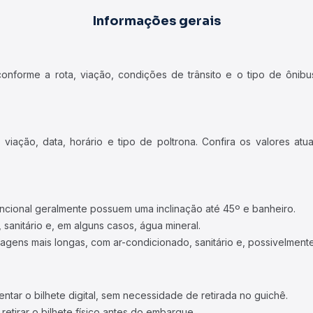
Informações gerais
forme a rota, viação, condições de trânsito e o tipo de ônibus
iação, data, horário e tipo de poltrona. Confira os valores at
ncional geralmente possuem uma inclinação até 45º e banheiro.
 sanitário e, em alguns casos, água mineral.
viagens mais longas, com ar-condicionado, sanitário e, possivelmente
tar o bilhete digital, sem necessidade de retirada no guichê.
etirar o bilhete físico antes do embarque.