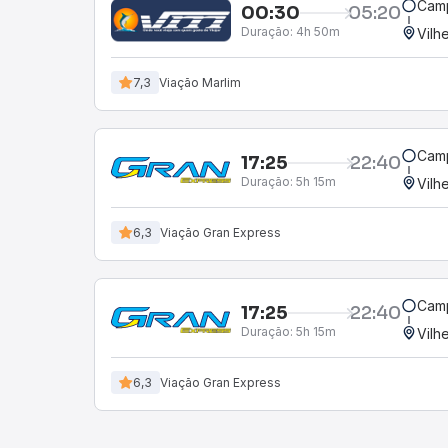
Camp
00:30
05:20
Duração:
4h 50m
Vilh
7,3
Viação Marlim
Camp
17:25
22:40
Duração:
5h 15m
Vilh
6,3
Viação Gran Express
Camp
17:25
22:40
Duração:
5h 15m
Vilh
6,3
Viação Gran Express