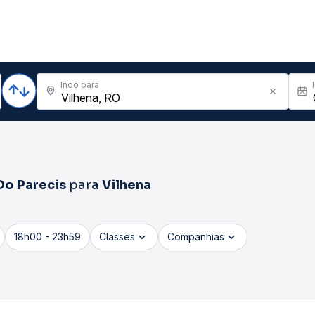
Indo para
o Parecis
para
Vilhena
18h00 - 23h59
Classes
Companhias