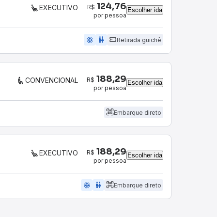
124,76
R$
EXECUTIVO
Escolher ida
por pessoa
ac_unit
wc
Retirada guichê
188,29
R$
CONVENCIONAL
Escolher ida
por pessoa
Embarque direto
188,29
R$
EXECUTIVO
Escolher ida
por pessoa
ac_unit
wc
Embarque direto