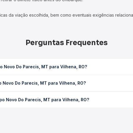
icas da viação escolhida, bem como eventuais exigências relaciona
Perguntas Frequentes
o Novo Do Parecis, MT para Vilhena, RO?
para Vilhena, RO leva em média 5h 3min, podendo variar conforme 
 Novo Do Parecis, MT para Vilhena, RO?
 Quero Passagem você consulta os horários disponíveis e vê a dur
arecis, MT para Vilhena, RO custa em média R$ 145,22 e varia co
po Novo Do Parecis, MT para Vilhena, RO?
ssagem você compara os preços de todas as viações em tempo real 
z operam o trecho de Campo Novo Do Parecis, MT para Vilhena, RO,
, horários, tipos de serviço e preços — em um só lugar e escolh