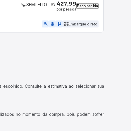
427,99
R$
SEMILEITO
Escolher ida
por pessoa
airline_seat_legroom_extra
ac_unit
WC
Embarque direto
 escolhido. Consulte a estimativa ao selecionar sua
ualizados no momento da compra, pois podem sofrer