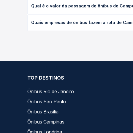
A viagem de ônibus de Campo Novo, RS para Nova A
Qual é o valor da passagem de ônibus de Camp
(convencional, executivo ou leito) e as condições
desejada.
O preço da passagem de ônibus de Campo Novo, RS
Quais empresas de ônibus fazem a rota de Cam
empresa, o tipo de poltrona e a antecedência da 
para o seu roteiro.
As viações não identificadas operam o trecho de 
você compara todas as opções — empresas, horário
TOP DESTINOS
Ônibus Rio de Janeiro
Ônibus São Paulo
Ônibus Brasília
Ônibus Campinas
Ônibus Londrina