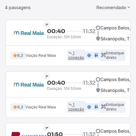
4 passagens
Recomendado
1°
Campos Belos, G
00:40
11:32
Duração:
10h 52min
Silvanópolis, TO
1
Embarque
ac_unit
wc
6,3
Viação Real Maia
conexão
direto
1°
Campos Belos, G
00:40
11:32
Duração:
10h 52min
Silvanópolis, TO
1
Embarque
ac_unit
wc
6,3
Viação Real Maia
conexão
direto
1°
Campos Belos, G
01:50
11:32