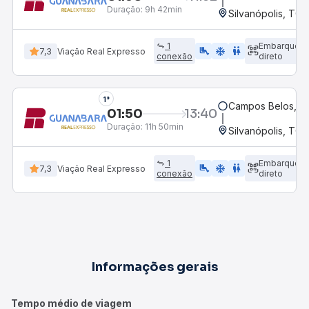
Duração:
9h 42min
Silvanópolis, TO
1
Embarque
airline_seat_legroom_extra
ac_unit
wc
7,3
Viação Real Expresso
conexão
direto
1°
Campos Belos, G
01:50
13:40
Duração:
11h 50min
Silvanópolis, TO
1
Embarque
airline_seat_legroom_extra
ac_unit
wc
7,3
Viação Real Expresso
conexão
direto
Informações gerais
Tempo médio de viagem