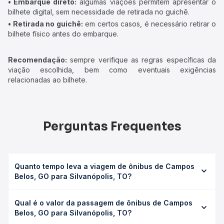
• Embarque direto:
algumas viações permitem apresentar o
bilhete digital, sem necessidade de retirada no guichê.
• Retirada no guichê:
em certos casos, é necessário retirar o
bilhete físico antes do embarque.
Recomendação:
sempre verifique as regras específicas da
viação escolhida, bem como eventuais exigências
relacionadas ao bilhete.
Perguntas Frequentes
Quanto tempo leva a viagem de ônibus de Campos
Belos, GO para Silvanópolis, TO?
A viagem de ônibus de Campos Belos, GO para
Qual é o valor da passagem de ônibus de Campos
Silvanópolis, TO leva em média 0 horas, podendo variar
Belos, GO para Silvanópolis, TO?
conforme a viação, o tipo de serviço (convencional,