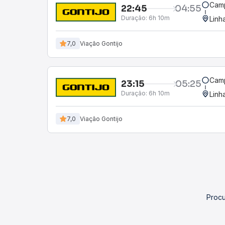
Camp
22:45
04:55
Duração:
6h 10m
Linh
7,0
Viação Gontijo
Camp
23:15
05:25
Duração:
6h 10m
Linh
7,0
Viação Gontijo
Procu