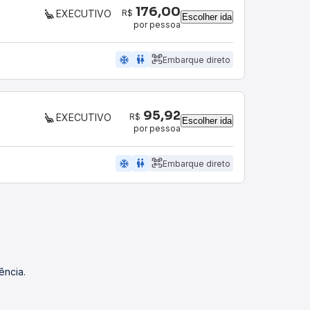
176,00
R$
EXECUTIVO
Escolher ida
por pessoa
ac_unit
wc
Embarque direto
95,92
R$
EXECUTIVO
Escolher ida
por pessoa
ac_unit
wc
Embarque direto
ência.