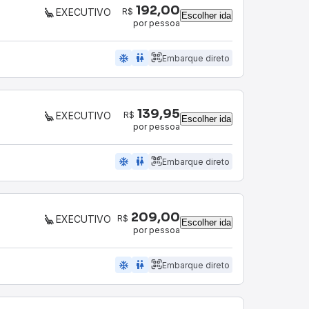
192,00
R$
EXECUTIVO
Escolher ida
por pessoa
ac_unit
wc
Embarque direto
139,95
R$
EXECUTIVO
Escolher ida
por pessoa
ac_unit
wc
Embarque direto
209,00
R$
EXECUTIVO
Escolher ida
por pessoa
ac_unit
wc
Embarque direto