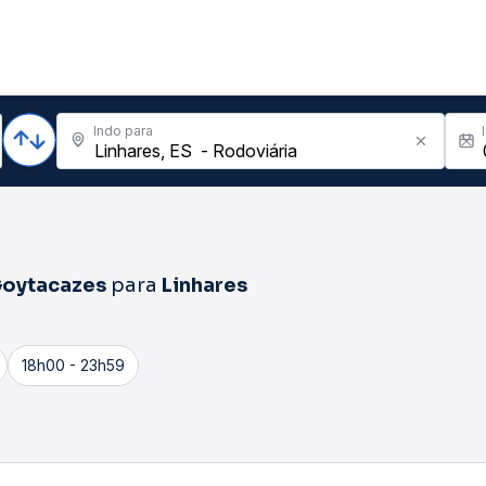
Indo para
oytacazes
para
Linhares
18h00 - 23h59