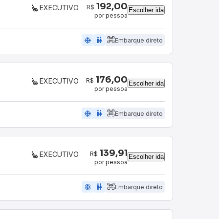
192,00
R$
EXECUTIVO
Escolher ida
por pessoa
ac_unit
wc
Embarque direto
176,00
R$
EXECUTIVO
Escolher ida
por pessoa
ac_unit
wc
Embarque direto
139,91
R$
EXECUTIVO
Escolher ida
por pessoa
ac_unit
wc
Embarque direto