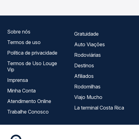
Passagem você compara todas as opções — empresas,
horários, tipos de serviço e preços — em um só lugar e
escolhe a que melhor se encaixa na sua viagem.
Sobre nós
Gratuidade
Termos de uso
Auto Viações
Política de privacidade
Rodoviárias
Termos de Uso Louge
Destinos
Vip
Afiliados
Imprensa
Rodomilhas
Minha Conta
Viajo Mucho
Atendimento Online
La terminal Costa Rica
Trabalhe Conosco