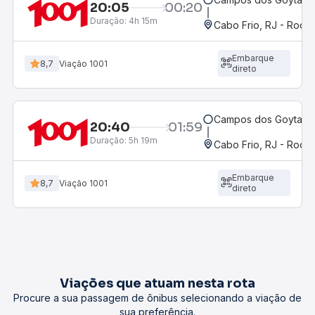
20:05
00:20
Duração:
4h 15m
Cabo Frio, RJ - Rodov
Embarque
8,7
Viação 1001
direto
Campos dos Goytacaz
20:40
01:59
Duração:
5h 19m
Cabo Frio, RJ - Rodov
Embarque
8,7
Viação 1001
direto
Viações que atuam nesta rota
Procure a sua passagem de ônibus selecionando a viação de
sua preferência.