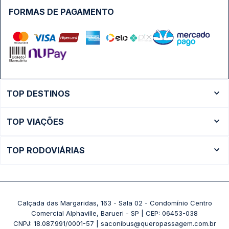
FORMAS DE PAGAMENTO
TOP DESTINOS
Ônibus Rio de Janeiro
TOP VIAÇÕES
Ônibus São Paulo
Passagens Cometa
Ônibus Brasília
TOP RODOVIÁRIAS
Passagens Gontijo
Ônibus Campinas
Rodoviária São Paulo - Tietê
Passagens 1001
Ônibus Londrina
Rodoviária Rio de Janeiro - Novo Rio
Passagens Águia Branca
+ Destinos
Rodoviária Belo Horizonte - Gov. Israel Pinheiro (Tergip)
Calçada das Margaridas, 163 - Sala 02 - Condomínio Centro
Passagens Pássaro Marron
Comercial Alphaville, Barueri - SP | CEP: 06453-038
Rodoviária Curitiba
+ Viações
CNPJ: 18.087.991/0001-57 | saconibus@queropassagem.com.br