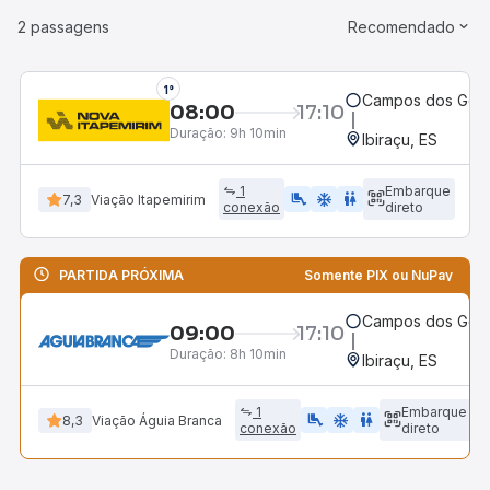
2 passagens
Recomendado
1°
Campos dos Goyt
08:00
17:10
Duração:
9h 10min
Ibiraçu, ES
1
Embarque
airline_seat_legroom_extra
ac_unit
WC
7,3
Viação Itapemirim
conexão
direto
PARTIDA PRÓXIMA
Somente PIX ou NuPay
Campos dos Goyt
09:00
17:10
Duração:
8h 10min
Ibiraçu, ES
1
Embarque
airline_seat_legroom_extra
ac_unit
WC
8,3
Viação Águia Branca
conexão
direto