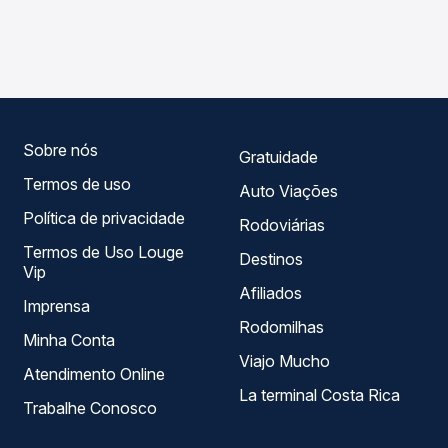
As viações Real Transportes operam o trecho de Campos
Passagem você compara os preços de todas as viações
Novos, SC - Rodoviária para Campo Erê, SC, com horários
em tempo real e garante a melhor oferta para o seu
variados ao longo do dia. Na Quero Passagem você
roteiro.
compara todas as opções — empresas, horários, tipos de
serviço e preços — em um só lugar e escolhe a que
melhor se encaixa na sua viagem.
Sobre nós
Gratuidade
Termos de uso
Auto Viações
Política de privacidade
Rodoviárias
Termos de Uso Louge
Destinos
Vip
Afiliados
Imprensa
Rodomilhas
Minha Conta
Viajo Mucho
Atendimento Online
La terminal Costa Rica
Trabalhe Conosco