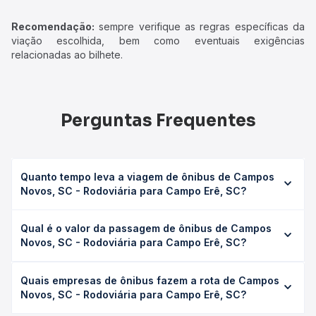
Recomendação:
sempre verifique as regras específicas da
viação escolhida, bem como eventuais exigências
relacionadas ao bilhete.
Perguntas Frequentes
Quanto tempo leva a viagem de ônibus de Campos
Novos, SC - Rodoviária para Campo Erê, SC?
A viagem de ônibus de Campos Novos, SC - Rodoviária
Qual é o valor da passagem de ônibus de Campos
para Campo Erê, SC leva em média 5h 10min, podendo
Novos, SC - Rodoviária para Campo Erê, SC?
variar conforme a viação, o tipo de serviço (convencional,
executivo ou leito) e as condições de tráfego. Na Quero
O preço da passagem de ônibus de Campos Novos, SC -
Passagem você consulta os horários disponíveis e vê a
Quais empresas de ônibus fazem a rota de Campos
Rodoviária para Campo Erê, SC custa em média R$ 113,68
duração exata de cada opção na data desejada.
Novos, SC - Rodoviária para Campo Erê, SC?
e varia conforme a data da viagem, a empresa, o tipo de
poltrona e a antecedência da compra. Na Quero